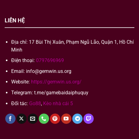
LIÊN HỆ
Địa chỉ: 17 Bùi Thị Xuân, Phạm Ngũ Lão, Quận 1, Hồ Chí
Minh
Điện thoại:
0797696969
Email:
info@gemwin.us.org
Website:
https://gemwin.us.org/
Telegram: t.me/gamebaidaiphuquy
Đối tác:
Go88
,
Kèo nhà cái 5