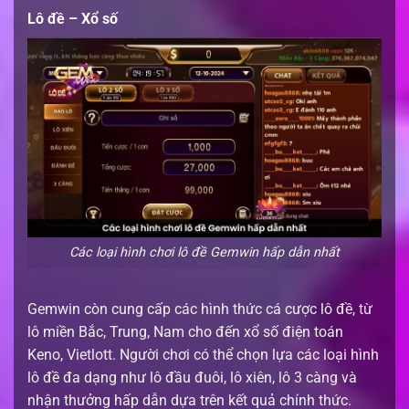
Lô đề – Xổ số
Các loại hình chơi lô đề Gemwin hấp dẫn nhất
Gemwin còn cung cấp các hình thức cá cược lô đề, từ
lô miền Bắc, Trung, Nam cho đến xổ số điện toán
Keno, Vietlott. Người chơi có thể chọn lựa các loại hình
lô đề đa dạng như lô đầu đuôi, lô xiên, lô 3 càng và
nhận thưởng hấp dẫn dựa trên kết quả chính thức.