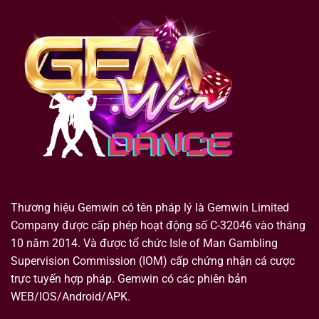
Thương hiệu Gemwin có tên pháp lý là Gemwin Limited
Company được cấp phép hoạt động số C-32046 vào tháng
10 năm 2014. Và được tổ chức Isle of Man Gambling
Supervision Commission (IOM) cấp chứng nhận cá cược
trực tuyến hợp pháp. Gemwin có các phiên bản
WEB/IOS/Android/APK.