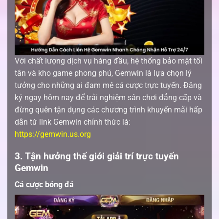
Với chất lượng dịch vụ hàng đầu, hệ thống bảo mật tối
tân và kho game phong phú, Gemwin là lựa chọn lý
tưởng cho những ai đam mê cá cược trực tuyến. Đăng
ký ngay hôm nay để trải nghiệm sân chơi đẳng cấp và
đừng quên tận dụng các chương trình khuyến mãi hấp
dẫn từ link Gemwin chính thức là:
https://gemwin.us.org
3. Tận hưởng thế giới giải trí trực tuyến
Gemwin
Cá cược bóng đá