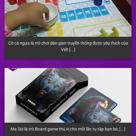
Cờ cá ngựa là trò chơi dân gian truyền thống được yêu thích của
Việt [...]
Ma Sói là trò Board game thú vị cho mỗi lần tụ tập bạn bè, [...]