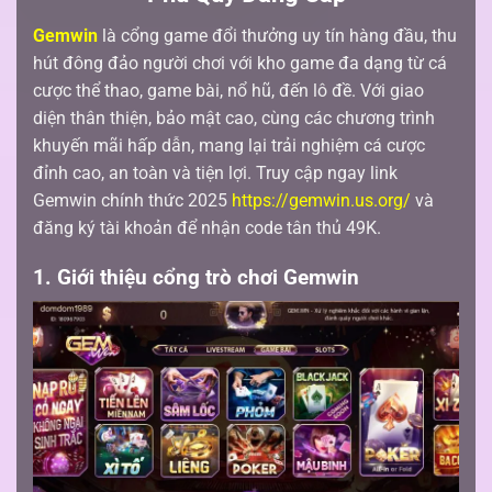
Gemwin
là cổng game đổi thưởng uy tín hàng đầu, thu
hút đông đảo người chơi với kho game đa dạng từ cá
cược thể thao, game bài, nổ hũ, đến lô đề. Với giao
diện thân thiện, bảo mật cao, cùng các chương trình
khuyến mãi hấp dẫn, mang lại trải nghiệm cá cược
đỉnh cao, an toàn và tiện lợi. Truy cập ngay link
Gemwin chính thức 2025
https://gemwin.us.org/
và
đăng ký tài khoản để nhận code tân thủ 49K.
1. Giới thiệu cổng trò chơi Gemwin