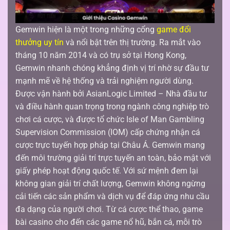
Gemwin hiện là một trong những cổng
game đổi
thưởng uy tín
và nổi bật trên thị trường. Ra mắt vào
tháng 10 năm 2014 và có trụ sở tại Hong Kong,
Gemwin nhanh chóng khẳng định vị trí nhờ sự đầu tư
mạnh mẽ về hệ thống và trải nghiệm người dùng.
Được vận hành bởi AsianLogic Limited – Nhà đầu tư
và điều hành quan trọng trong ngành công nghiệp trò
chơi cá cược, và được tổ chức Isle of Man Gambling
Supervision Commission (IOM) cấp chứng nhận cá
cược trực tuyến hợp pháp tại Châu Á. Gemwin mang
đến môi trường giải trí trực tuyến an toàn, bảo mật với
giấy phép hoạt động quốc tế. Với sứ mệnh đem lại
không gian giải trí chất lượng, Gemwin không ngừng
cải tiến các sản phẩm và dịch vụ để đáp ứng nhu cầu
đa dạng của người chơi. Từ cá cược thể thao, game
bài casino cho đến các game nổ hũ, bắn cá, mỗi trò