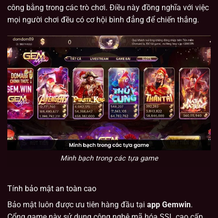
công bằng trong các trò chơi. Điều này đồng nghĩa với việc
mọi người chơi đều có cơ hội bình đẳng để chiến thắng.
Minh bạch trong các tựa game
Tính bảo mật an toàn cao
Bảo mật luôn được ưu tiên hàng đầu tại
app Gemwin
.
Cổng game này sử dụng công nghệ mã hóa SSL cao cấp