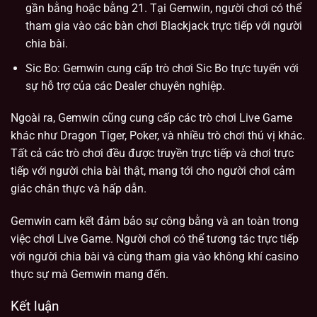
gần bằng hoặc bằng 21. Tại Gemwin, người chơi có thể
tham gia vào các bàn chơi Blackjack trực tiếp với người
chia bài.
Sic Bo: Gemwin cung cấp trò chơi Sic Bo trực tuyến với
sự hỗ trợ của các Dealer chuyên nghiệp.
Ngoài ra, Gemwin cũng cung cấp các trò chơi Live Game
khác như Dragon Tiger, Poker, và nhiều trò chơi thú vị khác.
Tất cả các trò chơi đều được truyền trực tiếp và chơi trực
tiếp với người chia bài thật, mang tới cho người chơi cảm
giác chân thực và hấp dẫn.
Gemwin cam kết đảm bảo sự công bằng và an toàn trong
việc chơi Live Game. Người chơi có thể tương tác trực tiếp
với người chia bài và cùng tham gia vào không khí casino
thực sự mà Gemwin mang đến.
Kết luận