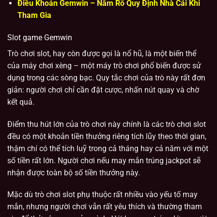
Điều Khoản Gemwin – Nắm Rõ Quy Định Nhà Cái Khi
Tham Gia
Slot game Gemwin
Trò chơi slot, hay còn được gọi là nổ hũ, là một biến thể
của máy chơi xèng – một máy trò chơi phổ biến được sử
dụng trong các sòng bạc. Quy tắc chơi của trò này rất đơn
giản: người chơi chỉ cần đặt cược, nhấn nút quay và chờ
kết quả.
Điểm thu hút lớn của trò chơi này chính là các trò chơi slot
đều có một khoản tiền thưởng riêng tích lũy theo thời gian,
thậm chí có thể tích luỹ trong cả tháng hay cả năm với một
số tiền rất lớn. Người chơi nếu may mắn trúng jackpot sẽ
nhận được toàn bộ số tiền thưởng này.
Mặc dù trò chơi slot phụ thuộc rất nhiều vào yếu tố may
mắn, nhưng người chơi vẫn rất yêu thích và thường tham