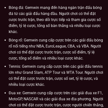
Bóng đá: Gemwin mang đến hàng ngàn trận đấu bóng
đá từ các giải đấu hàng đầu. Người chơi có thể đặt
cược trước trận, theo dõi trực tiếp và tham gia cược số
điểm, tỷ lệ cược, tổng số bàn thắng và nhiều loại cược
khác.
Bóng rổ: Gemwin cung cấp cược trên các giải đấu bóng
rổ nổi tiếng như NBA, EuroLeague, CBA, và VBA. Người
chơi có thể đặt cược trước trận, cược số điểm, tỷ lệ
cược, tổng số điểm và nhiều loại cược khác.
Tennis: Gemwin cung cấp cược trên các giải đấu tennis
lớn như Grand Slam, ATP Tour và WTA Tour. Người chơi
có thể đặt cược trước trận, cược số set, tỷ lệ cược, và
nhiều loại cược khác.
Đua xe: Gemwin cung cấp cược trên các giải đua xe F1,
MotoGP, NASCAR và các giải đua xe địa phương. Người
chơi có thể đặt cược trước trận, cược người chiến thắng,