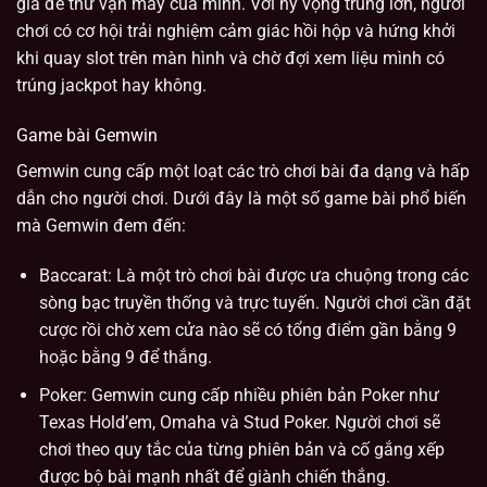
gia để thử vận may của mình. Với hy vọng trúng lớn, người
chơi có cơ hội trải nghiệm cảm giác hồi hộp và hứng khởi
khi quay slot trên màn hình và chờ đợi xem liệu mình có
trúng jackpot hay không.
Game bài Gemwin
Gemwin cung cấp một loạt các trò chơi bài đa dạng và hấp
dẫn cho người chơi. Dưới đây là một số game bài phổ biến
mà Gemwin đem đến:
Baccarat: Là một trò chơi bài được ưa chuộng trong các
sòng bạc truyền thống và trực tuyến. Người chơi cần đặt
cược rồi chờ xem cửa nào sẽ có tổng điểm gần bằng 9
hoặc bằng 9 để thắng.
Poker: Gemwin cung cấp nhiều phiên bản Poker như
Texas Hold’em, Omaha và Stud Poker. Người chơi sẽ
chơi theo quy tắc của từng phiên bản và cố gắng xếp
được bộ bài mạnh nhất để giành chiến thắng.