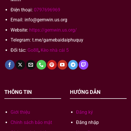
Điện thoại:
0797696969
Email:
info@gemwin.us.org
Website:
https://gemwin.us.org/
Telegram: t.me/gamebaidaiphuquy
Đối tác:
Go88
,
Kèo nhà cái 5
THÔNG TIN
HƯỚNG DẪN
Giới thiệu
Đăng ký
Chính sách bảo mật
Đăng nhập