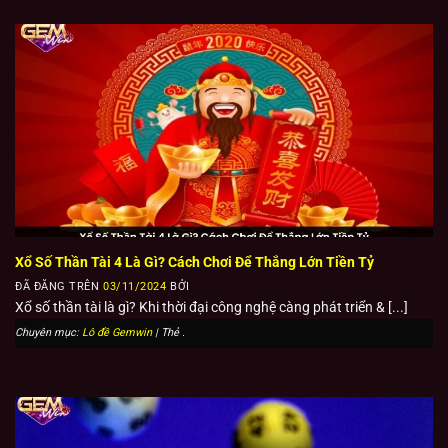
này, bạn cần dự đoán hai chữ số cuối của giải đặc biệt
trong kết quả xổ số của ngày hôm đó. Hình thức này yêu
cầu người chơi đoán chính xác một trong bốn cặp số thuộc
giải 7 của XSMB.
Đề 3 càng – 4 càng
Dù cũng là 1 hình thức chơi phổ biến, nhưng
đề 3 càng
– 4
càng lại đòi hỏi sự chính xác cao hơn. Người tham gia cần
phải đoán trúng từ ba đến bốn con số trong giải đặc biệt.
Nếu trúng, phần thưởng mà người chơi nhận được sẽ là:
Xổ Số Thần Tài 4 Là Gì? Cách Chơi Để Thắng Lớn Tiền Tỷ
Đoán đúng 3 số: tỷ lệ thắng sẽ là 1:960.
ĐÃ ĐĂNG TRÊN
03/11/2024
BỞI
Xổ số thần tài là gì? Khi thời đại công nghệ càng phát triển & [...]
Đoán trúng 4 số: tỷ lệ thắng lên đến 1:8880.
Chuyên mục:
Lô đề Gemwin
| Thẻ
.
Bao lô
Một hình thức khác thu hút sự quan tâm của nhiều người
chơi, đặc biệt là những người mới bắt đầu, chính là
bao lô
.
Cách chơi này giản đơn, dễ thực hiện và rất phù hợp với