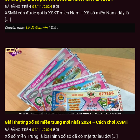
ĐÃ ĐĂNG TRÊN
05/11/2024
BỞI
XSMN còn được gọi là XSKT miền Nam – Xổ số miền Nam, đây là
[...]
Chuyên mục:
Lô đề Gemwin
| Thẻ
.
Các loại hình chơi lô đề Gemwin hấp dẫn nhất
Lô đề truyền thống
Hình thức lô đề truyền thống đã tồn tại từ rất lâu và đến
nay đã được chuyển thể lên nền tảng trực tuyến. Dù vậy,
quy trình cá cược vẫn giữ nguyên, không có sự thay đổi
nào về cách thức đặt cược hay cơ cấu giải thưởng. Điểm
Giải thưởng xổ số miền trung mới nhất 2024 – Cách chơi XSMT
khác biệt duy nhất là việc cập nhật kết quả trở nên tự động
ĐÃ ĐĂNG TRÊN
04/11/2024
BỞI
Xổ số miền Trung là loại hình xổ số đã có mặt từ lâu đời [...]
và liên tục, giúp người chơi theo dõi và tham gia dễ dàng