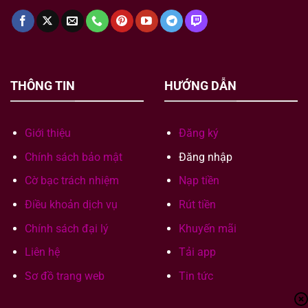
Chọn hình thức chơi phù hợp
Gemwin cung cấp nhiều loại hình lô đề khác nhau, và việc
lựa chọn hình thức phù hợp với phong cách cá cược của
THÔNG TIN
HƯỚNG DẪN
mình sẽ giúp tăng cơ hội chiến thắng. Khi hiểu rõ cách thức
hoạt động của từng loại, bạn có thể tối ưu hóa cách chơi
và đạt được kết quả tốt hơn.
Giới thiệu
Đăng ký
Chính sách bảo mật
Đăng nhập
Theo dõi lô đề hàng ngày
Cờ bạc trách nhiệm
Nạp tiền
Cập nhật kết quả lô đề thường xuyên là một trong những
cách tốt nhất để nắm bắt được xu hướng và đưa ra những
Điều khoản dịch vụ
Rút tiền
phương án đặt cược sáng suốt hơn. Bảng kết quả tại
Chính sách đại lý
Khuyến mãi
Gemwin luôn được công khai minh bạch và rõ ràng, giúp
Liên hệ
Tải app
người chơi có thể dễ dàng theo dõi và phân tích.
Sơ đồ trang web
Tin tức