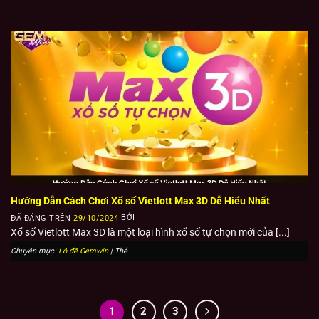
thực tế, kết quả của lô đề Gemwin là hoàn toàn ngẫu nhiên,
nên khả năng thắng nhờ vào những con số này rất thấp. Vì
vậy, thay vì dựa vào yếu tố thẩm mỹ hay tâm linh, hãy lựa
chọn các con số một cách khôn ngoan, dựa trên những
phương pháp soi cầu như sau:
Đánh Bạch Thủ Lô Đề: Phương pháp này yêu cầu bạn chọn
duy nhất một con lô hoặc một con đề để đặt cược. Bí kíp
nằm ở việc áp dụng quy tắc “bóng âm dương” từ kết quả
giải đặc biệt, giúp tìm ra con số may mắn cho ngày hôm
sau. Khi đã có con số lí tưởng, hãy chỉ đặt cược trong một
ngày duy nhất để tối ưu hóa xác suất thắng.
Hướng Dẫn Cách Chơi Xổ số Vietlott Max 3D Dễ Hiểu Nhất
ĐÃ ĐĂNG TRÊN
29/10/2024
BỞI
Đánh Lô, Đề Gan: Lô đề gan là các con số chưa xuất hiện
Xổ số Vietlott Max 3D là một loại hình xổ số tự chọn mới của [...]
trong một khoảng thời gian dài. Người tham gia có thể dựa
Chuyên mục:
Lô đề Gemwin
| Thẻ
.
vào kết quả thống kê xổ số để tìm ra các con số này. Khi
đã xác định rõ con số gan, việc nuôi trong khung từ 5 đến
10 ngày sẽ giúp gia tăng cơ hội giành chiến thắng.
1
2
3