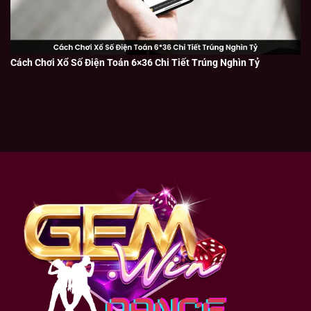
Cách Chơi Xổ Số Điện Toán 6×36 Chi Tiết Trúng Nghìn Tỷ