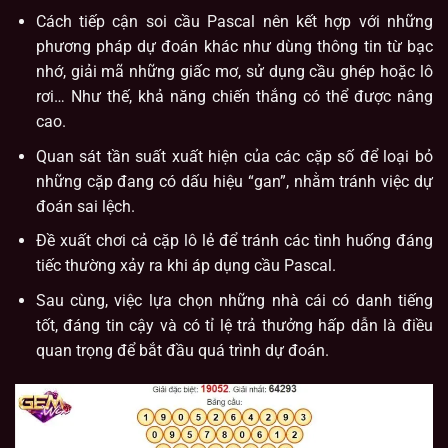
Cách tiếp cận soi cầu Pascal nên kết hợp với những
phương pháp dự đoán khác như dùng thông tin từ bạc
nhớ, giải mã những giấc mơ, sử dụng cầu ghép hoặc lô
rơi… Như thế, khả năng chiến thắng có thể được nâng
cao.
Quan sát tần suất xuất hiện của các cặp số để loại bỏ
những cặp đang có dấu hiệu “gan”, nhằm tránh việc dự
đoán sai lệch.
Đề xuất chơi cả cặp lô lẻ để tránh các tình huống đáng
tiếc thường xảy ra khi áp dụng cầu Pascal.
Sau cùng, việc lựa chọn những nhà cái có danh tiếng
tốt, đáng tin cậy và có tỉ lệ trả thưởng hấp dẫn là điều
quan trọng để bắt đầu quá trình dự đoán.