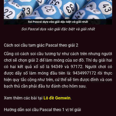
Soi Pascal dựa vào giải đặc biệt và giải nhất
Cách soi cầu tam giác Pascal theo giải 2
Cũng có cách soi cầu tương tự như cách trên nhưng người
chơi sẽ chọn giải 2 để làm móng của sơ đồ. Thí dụ giải hai
có hai kết quả xổ số là 94349 và 97172.
Người chơi có
được dãy số làm móng đầu tiên là: 9434997172 rồi thực
hiện quy tắc cộng như trên, cứ thế sẽ tìm được đỉnh và con
bạch thủ cần phải đầu tư đánh cho hôm sau.
Xem thêm các bài tại
Lô đề Gemwin
.
Hướng dẫn soi cầu Pascal theo 1 vị trí giải