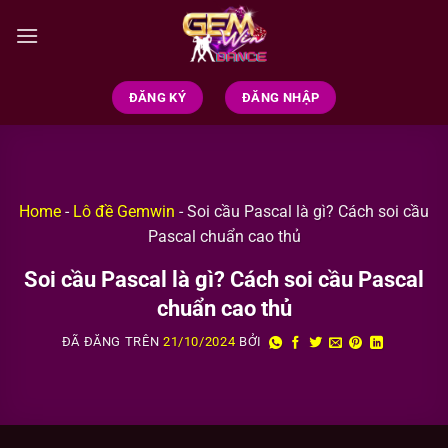
ĐĂNG KÝ
ĐĂNG NHẬP
Home
-
Lô đề Gemwin
-
Soi cầu Pascal là gì? Cách soi cầu
Pascal chuẩn cao thủ
Soi cầu Pascal là gì? Cách soi cầu Pascal
chuẩn cao thủ
ĐÃ ĐĂNG TRÊN
21/10/2024
BỞI