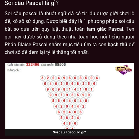
Soi cầu Pascal là gì?
Soi cầu pascal là thuật ngữ đã có từ lâu được giới chơi lô
đề, xổ số sử dụng. Được biết đây là 1 phương pháp soi cầu
bắt số dựa trên quy luật thuật toán
tam giác Pascal
. Tên
gọi này được sử dụng theo nhà toán học nổi tiếng người
Pháp Blaise Pascal nhằm mục tiêu tìm ra con
bạch thủ
để
chơi số để đem lại tỷ lệ thắng tốt nhất.