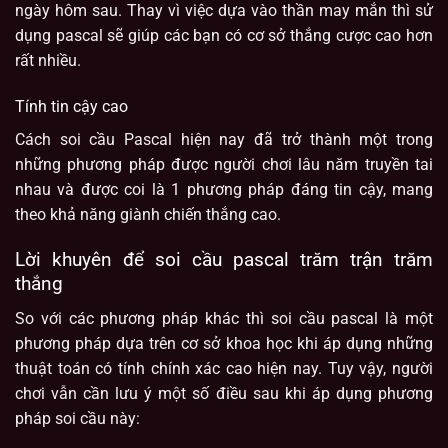
ngày hôm sau. Thay vì việc dựa vào thần may mắn thì sử
dụng pascal sẽ giúp các bạn có cơ sở thắng cược cao hơn
rất nhiều.
Tính tin cậy cao
Cách soi cầu Pascal hiện nay đã trở thành một trong
những phương pháp được người chơi lâu năm truyền tai
nhau và được coi là 1 phương pháp đáng tin cậy, mang
theo khả năng giành chiến thắng cao.
Lời khuyên để soi cầu pascal trăm trận trăm
thắng
So với các phương pháp khác thì soi cầu pascal là một
phương pháp dựa trên cơ sở khoa học khi áp dụng những
thuật toán có tính chính xác cao hiện nay. Tuy vậy, người
chơi vẫn cần lưu ý một số điều sau khi áp dụng phương
pháp soi cầu này: