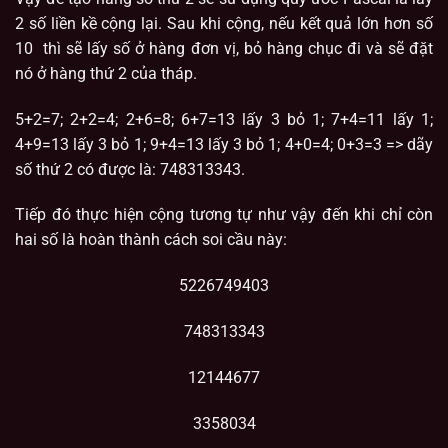
2 số liền kề cộng lại. Sau khi cộng, nếu kết quả lớn hơn số
10 thì sẽ lấy số ở hàng đơn vị, bỏ hàng chục đi và sẽ đặt
nó ở hàng thứ 2 của tháp.
5+2=7; 2+2=4; 2+6=8; 6+7=13 lấy 3 bỏ 1; 7+4=11 lấy 1;
4+9=13 lấy 3 bỏ 1; 9+4=13 lấy 3 bỏ 1; 4+0=4; 0+3=3 => dãy
số thứ 2 có được là: 748313343.
Tiếp đó thực hiện cộng tương tự như vậy đến khi chỉ còn
hai số là hoàn thành cách soi cầu này:
5226749403
748313343
12144677
3358034