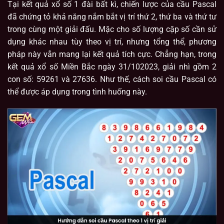
Tại kết quả xổ số 1 đài bất kì, chiến lược của cầu Pascal
đã chứng tỏ khả năng nắm bắt vị trí thứ 2, thứ ba và thứ tư
trong cùng một giải đấu. Mặc cho số lượng cặp số cần sử
dụng khác nhau tùy theo vị trí, nhưng tổng thể, phương
pháp này vẫn mang lại kết quả tích cực. Chẳng hạn, trong
kết quả xổ số Miền Bắc ngày 31/102023, giải nhì gồm 2
con số: 59261 và 27636. Như thế, cách soi cầu Pascal có
thể được áp dụng trong tình huống này.