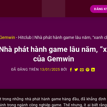
ĐĂNG K
 Gemwin
-
Hitclub | Nhà phát hành game lâu năm, “xanh 
| Nhà phát hành game lâu năm, “x
của Gemwin
ĐÃ ĐĂNG TRÊN
13/01/2025
BỞI
t trong những nhà phát hành game hàng đầu, đã khẳng định 
ình trong ngành công nghiệp game. Thế nhưng, ít ai biết rằng