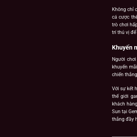
Không chỉ c
cá cược thể
trò chơi hấ
trí thú vị đ
Khuyến m
Người chơi
khuyến mãi,
chiến thắng
Với sự kết 
thế giới g
khách hàng
Sun tại Gem
thắng đầy 