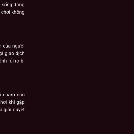
nh sống động
 chơi không
ân của người
i giao dịch
nh rủi ro bị
gũ chăm sóc
hơi khi gặp
à giải quyết