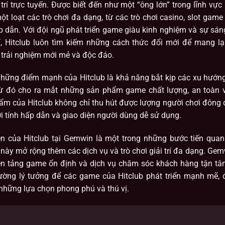
 trí trực tuyến. Được biết đến như một “ông lớn” trong lĩnh vực 
t loạt các trò chơi đa dạng, từ các trò chơi casino, slot game
p dẫn. Với đội ngũ phát triển game giàu kinh nghiệm và sự sá
, Hitclub luôn tìm kiếm những cách thức đổi mới để mang lạ
 trải nghiệm mới mẻ và độc đáo.
những điểm mạnh của Hitclub là khả năng bắt kịp các xu hướn
từ đó cho ra mắt những sản phẩm game chất lượng, an toàn 
ẩm của Hitclub không chỉ thu hút được lượng người chơi đông
i tính hấp dẫn và giao diện người dùng dễ sử dụng.
ện của Hitclub tại Gemwin là một trong những bước tiến quan 
ày mở rộng thêm các dịch vụ và trò chơi giải trí đa dạng. Gem
nền tảng game ổn định và dịch vụ chăm sóc khách hàng tận tâm
ường lý tưởng để các game của Hitclub phát triển mạnh mẽ, 
những lựa chọn phong phú và thú vị.