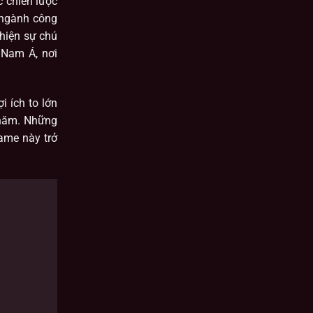
c chiến lược
 ngành công
 hiện sự chú
 Nam Á, nơi
i ích to lớn
 năm. Những
ame này trở