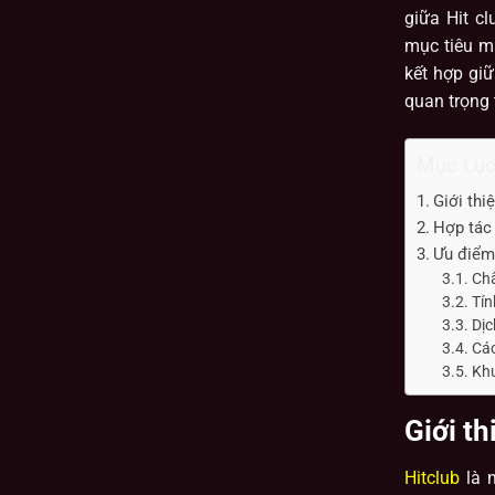
giữa Hit c
mục tiêu m
kết hợp gi
quan trọng 
Mục Lụ
Giới thi
Hợp tác 
Ưu điểm
Chấ
Tín
Dịc
Các
Khu
Giới t
Hitclub
là 