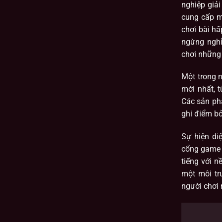
nghiệp giải
cung cấp mộ
chơi bài hấ
ngừng nghỉ
chơi những
Một trong 
mới nhất, 
Các sản ph
ghi điểm bở
Sự hiện di
cổng game n
tiếng với 
một môi tr
người chơi 