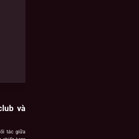
club và
ối tác giữa