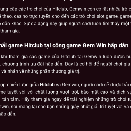
ung cấp các trò chơi của Hitclub, Gemwin còn có rất nhiều trò c
 thao, casino trực tuyến cho đến các trò chơi slot game, gam
p dẫn khác. Sự đa dạng này giúp người chơi luôn tìm thấy một t
ể tham gia.
ãi game Hitclub tại cổng game Gem Win hấp dẫn
 khi tham gia các game của Hitclub tại Gemwin luôn được 
 chương trình ưu đãi hấp dẫn. Đây là cơ hội để người chơi gia
 và nhận về những phần thưởng giá trị.
hợp chiến lược giữa
Hitclub
và Gemwin, người chơi sẽ được trải
ame tuyệt vời với chất lượng vượt trội, bảo mật cao và dịch 
 tận tâm. Hãy tham gia ngay để trải nghiệm những trò chơi tu
win, nơi mang lại cho bạn những giây phút giải trí tuyệt vời và 
hấp dẫn.