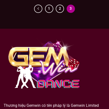
Bước 4: Đặt cược
1
2
3
Sau khi hoàn thành các bước trên, người chơi chỉ cần nhấn
nút “Đặt cược” để xác nhận và tham gia cá cược một cách
dễ dàng.
Chiến lược chơi lô đề Gemwin đơn giản dành cho
người mới
Để có cơ hội giành được những giải thưởng hấp dẫn, người
chơi cần phải áp dụng một số chiến lược hiệu quả. Và điều
này cũng hoàn toàn đúng đối với việc tham gia lô đề tại
Gemwin.
Đặt cược hợp lý với ngân sách
Một trong những yếu tố quan trọng nhất là quản lý tiền
cược một cách khôn ngoan và cân đối với ngân sách của
bản thân. Người chơi không nên dồn hết vốn vào một loại
cược duy nhất. Thay vào đó, hãy phân chia hợp lý để tối
Thương hiệu Gemwin có tên pháp lý là Gemwin Limited