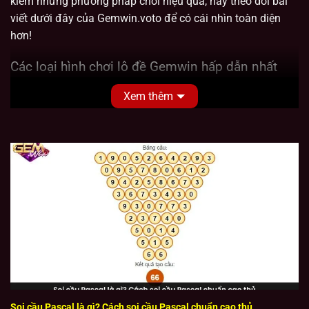
kiếm những phương pháp chơi hiệu quả, hãy theo dõi bài
viết dưới đây của Gemwin.voto để có cái nhìn toàn diện
hơn!
Các loại hình chơi lô đề Gemwin hấp dẫn nhất
Khi tham gia
cá cược lô đề
tại
nhà cái Gemwin
, người chơi
Xem thêm
có nhiều lựa chọn thú vị với những hình thức đa dạng như
sau:
Lô đề đại phát
Lô đề đại phát mang ý nghĩa tượng trưng cho sự thịnh
vượng và may mắn. Đây là cách chơi được thiết kế nhằm
tăng cơ hội giành giải thưởng lớn cho người tham gia.
Gemwin hỗ trợ người chơi bằng việc tích hợp các công cụ
thống kê và phân tích, giúp dễ dàng tìm ra con số may mắn
để đặt cược.
Soi cầu Pascal là gì? Cách soi cầu Pascal chuẩn cao thủ