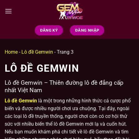
ĐĂNG KÝ
ĐĂNG NHẬP
Home
-
Lô đề Gemwin
-
Trang 3
LÔ ĐỀ GEMWIN
Lô đề Gemwin – Thiên đường lô đề đẳng cấp
nhất Việt Nam
Lô đề Gemwin
là một trong những hình thức cá cược phổ
biến và được nhiều người chơi ưa chuộng. Tại đây, ngoài
các loại lô đề truyền thống, người chơi còn có cơ hội thử
sức với nhiều biến thể lô đề Gemwin mới lạ và cuốn hút.
Nếu bạn muốn khám phá chi tiết về lô đề Gemwin và tìm