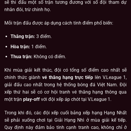
sẽ thi đấu một số trận tương đương với số đội tham dự
nhân đôi, trừ chính họ.
Mỗi trận đấu được áp dụng cách tính điểm phổ biến:
Thắng trận:
3 điểm.
Hòa trận:
1 điểm.
Thua trận:
Không có điểm.
Khi mùa giải kết thúc, đội có tổng số điểm cao nhất sẽ
chính thức giành
vé thăng hạng trực tiếp
lên V.League 1,
giải đấu cao nhất trong hệ thống bóng đá Việt Nam. Đội
xếp thứ hai sẽ có cơ hội tranh vé thăng hạng thông qua
một trận
play-off
với đội xếp áp chót tại V.League 1.
Trong khi đó, các đội xếp cuối bảng xếp hạng Hạng Nhất
sẽ phải xuống chơi tại Giải Hạng Nhì ở mùa giải kế tiếp.
Quy định này đảm bảo tính cạnh tranh cao, không chỉ ở