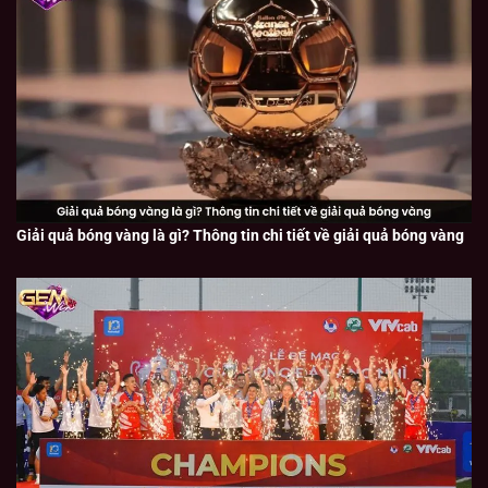
Giải quả bóng vàng là gì? Thông tin chi tiết về giải quả bóng vàng