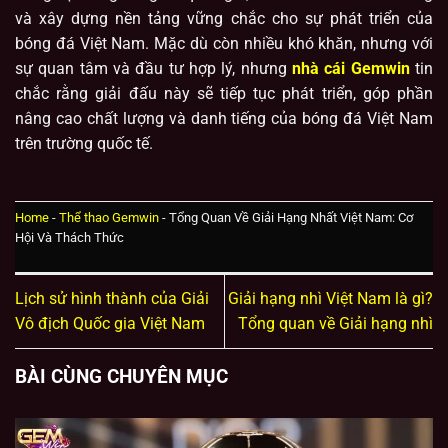
và xây dựng nền tảng vững chắc cho sự phát triển của
bóng đá Việt Nam. Mặc dù còn nhiều khó khăn, nhưng với
sự quan tâm và đầu tư hợp lý, nhưng
nhà cái Gemwin
tin
chắc rằng giải đấu này sẽ tiếp tục phát triển, góp phần
nâng cao chất lượng và danh tiếng của bóng đá Việt Nam
trên trường quốc tế.
Home
-
Thể thao Gemwin
-
Tổng Quan Về Giải Hạng Nhất Việt Nam: Cơ
Hội Và Thách Thức
Lịch sử hình thành của Giải
Giải hạng nhì Việt Nam là gì?
Vô địch Quốc gia Việt Nam
Tổng quan về Giải hạng nhì
BÀI CÙNG CHUYÊN MỤC