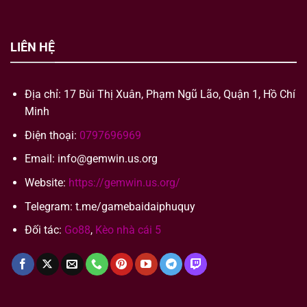
LIÊN HỆ
Địa chỉ: 17 Bùi Thị Xuân, Phạm Ngũ Lão, Quận 1, Hồ Chí
Minh
Điện thoại:
0797696969
Email:
info@gemwin.us.org
Website:
https://gemwin.us.org/
Telegram: t.me/gamebaidaiphuquy
Đối tác:
Go88
,
Kèo nhà cái 5