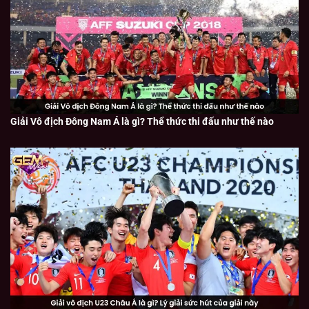
Giải Vô địch Đông Nam Á là gì? Thể thức thi đấu như thế nào