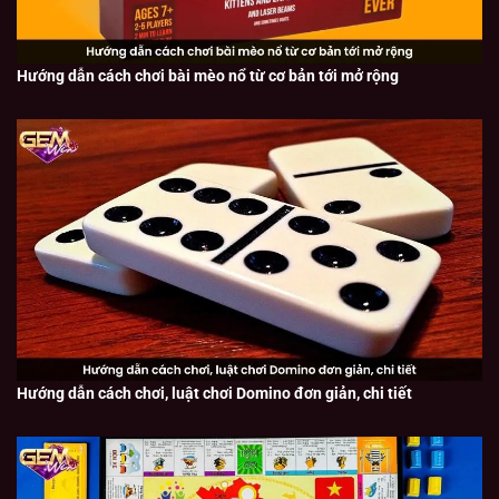
Hướng dẫn cách chơi bài mèo nổ từ cơ bản tới mở rộng
Hướng dẫn cách chơi, luật chơi Domino đơn giản, chi tiết