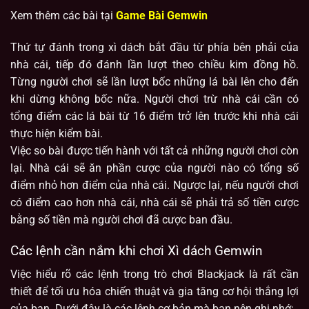
Xem thêm các bài tại
Game Bài Gemwin
Thứ tự đánh trong xì dách bắt đầu từ phía bên phải của
nhà cái, tiếp đó đánh lần lượt theo chiều kim đồng hồ.
Từng người chơi sẽ lần lượt bốc những lá bài lên cho đến
khi dừng không bốc nữa. Người chơi trừ nhà cái cần có
tổng điểm các lá bài từ 16 điểm trở lên trước khi nhà cái
thực hiện kiểm bài.
Việc so bài được tiến hành với tất cả những người chơi còn
lại. Nhà cái sẽ ăn phần cược của người nào có tổng số
điểm nhỏ hơn điểm của nhà cái. Ngược lại, nếu người chơi
có điểm cao hơn nhà cái, nhà cái sẽ phải trả số tiền cược
bằng số tiền mà người chơi đã cược ban đầu.
Các lệnh cần nắm khi chơi Xì dách Gemwin
Việc hiểu rõ các lệnh trong trò chơi Blackjack là rất cần
thiết để tối ưu hóa chiến thuật và gia tăng cơ hội thắng lợi
của bạn. Dưới đây là các lệnh cơ bản mà bạn nên ghi nhớ: