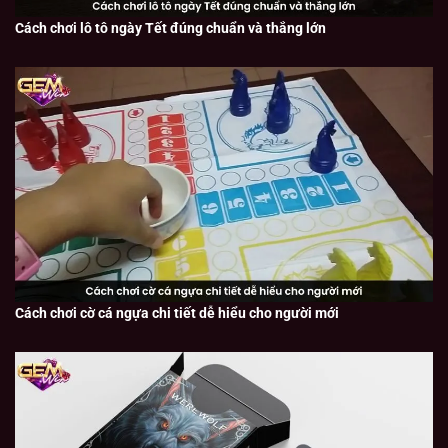
Cách chơi lô tô ngày Tết đúng chuẩn và thắng lớn
Cách chơi cờ cá ngựa chi tiết dễ hiểu cho người mới