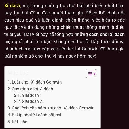
Xì dách
, một trong những trò chơi bài phổ biến nhất hiện
nay, thu hút đông đảo người tham gia. Để có thể chơi một
cách hiệu quả và luôn giành chiến thắng, việc hiểu rõ các
quy tắc và áp dụng những chiến thuật thông minh là điều
thiết yếu. Bài viết này sẽ tổng hợp những
cách chơi xì dách
hiệu quả nhất mà bạn không nên bỏ lỡ. Hãy theo dõi và
nhanh chóng truy cập vào liên kết tại Gemwin để tham gia
trải nghiệm trò chơi thú vị này ngay hôm nay!
Mục Lục
Luật chơi Xì dách Gemwin
Quy trình chơi xì dách
Giai đoạn 1
Giai đoạn 2
Các lệnh cần nắm khi chơi Xì dách Gemwin
Bí kíp chơi Xì dách bất bại
Kết luận