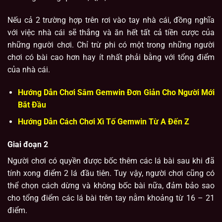
Nếu cả 2 trường hợp trên rơi vào tay nhà cái, đồng nghĩa
với việc nhà cái sẽ thắng và ăn hết tất cả tiền cược của
những người chơi. Chỉ trừ phi có một trong những người
chơi có bài cao hơn hay ít nhất phải bằng với tổng điểm
của nhà cái.
Hướng Dẫn Chơi Sâm Gemwin Đơn Giản Cho Người Mới
Bắt Đầu
Hướng Dẫn Cách Chơi Xì Tố Gemwin Từ A Đến Z
Giai đoạn 2
Người chơi có quyền được bốc thêm các lá bài sau khi đã
tính xong điểm 2 lá đầu tiên. Tuy vậy, người chơi cũng có
thể chọn cách dừng và không bốc bài nữa, đảm bảo sao
cho tổng điểm các lá bài trên tay nằm khoảng từ 16 – 21
điểm.