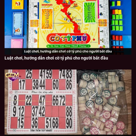
Luật chơi, hướng dẫn chơi cờ tỷ phú cho người bắt đầu