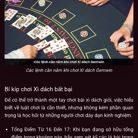
Các lệnh cần nắm khi chơi Xì dách Gemwin
Bí kíp chơi Xì dách bất bại
Để có thể trở thành một tay chơi bài xì dách giỏi, việc hiểu
biết về luật chơi là cần thiết, nhưng không kém phần quan
trọng là học hỏi từ những người chơi dày dạn kinh nghiệm.
Tổng Điểm Từ 16 Đến 17: Khi bạn đang sở hữu tổng
điểm trong khoảng này, hãy xem xét kỹ các lá bài trong