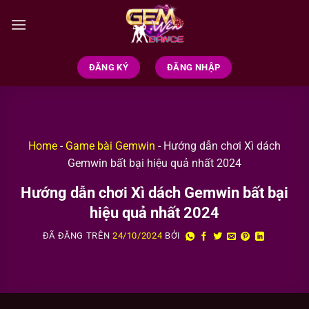
ĐĂNG KÝ
ĐĂNG NHẬP
Home
-
Game bài Gemwin
-
Hướng dẫn chơi Xì dách
Gemwin bất bại hiệu quả nhất 2024
Hướng dẫn chơi Xì dách Gemwin bất bại
hiệu quả nhất 2024
ĐÃ ĐĂNG TRÊN
24/10/2024
BỞI