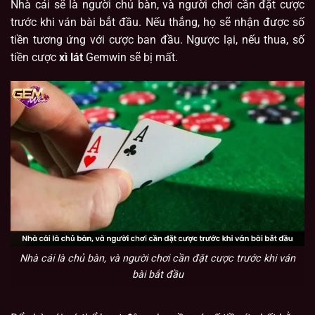
Nhà cái sẽ là người chủ bàn, và người chơi cần đặt cược
trước khi ván bài bắt đầu. Nếu thắng, họ sẽ nhận được số
tiền tương ứng với cược ban đầu. Ngược lại, nếu thua, số
tiền cược
xì lát
Gemwin sẽ bị mất.
Nhà cái là chủ bàn, và người chơi cần đặt cược trước khi ván
bài bắt đầu