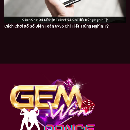
Cách Chơi Xổ Số Điện Toán 6×36 Chi Tiết Trúng Nghìn Tỷ