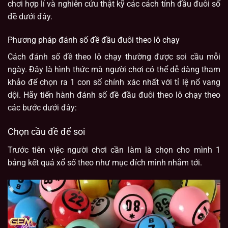
chơi hợp lí và nghiên cứu thật kỹ các cách tính đầu đuôi số
đề dưới đây.
Phương pháp đánh số đề đầu đuôi theo lô chạy
Cách đánh số đề theo lô chạy thường được soi cầu mỗi
ngày. Đây là hình thức mà người chơi có thể dễ dàng tham
khảo để chọn ra 1 con số chính xác nhất với tỉ lệ nổ vang
dội. Hãy tiến hành đánh số đề đầu đuôi theo lô chạy theo
các bước dưới đây:
Chọn cầu đề để soi
Trước tiên việc người chơi cần làm là chọn cho mình 1
bảng kết quả xổ số theo như mục đích mình nhắm tới.