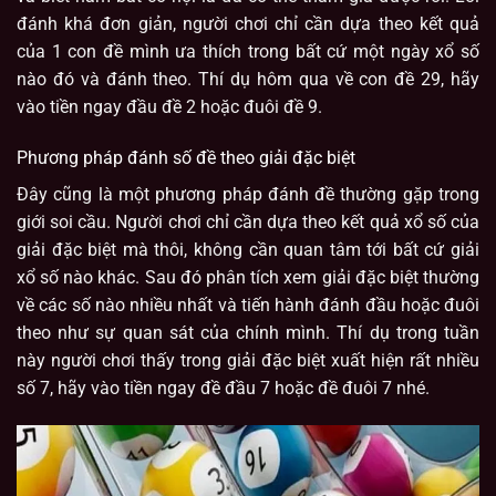
đánh khá đơn giản, người chơi chỉ cần dựa theo kết quả
của 1 con đề mình ưa thích trong bất cứ một ngày xổ số
nào đó và đánh theo.
Thí dụ hôm qua về con đề 29, hãy
vào tiền ngay đầu đề 2 hoặc đuôi đề 9.
Phương pháp đánh số đề theo giải đặc biệt
Đây cũng là một phương pháp đánh đề thường gặp trong
giới soi cầu. Người chơi chỉ cần dựa theo kết quả xổ số của
giải đặc biệt mà thôi, không cần quan tâm tới bất cứ giải
xổ số nào khác. Sau đó phân tích xem giải đặc biệt thường
về các số nào nhiều nhất và tiến hành đánh đầu hoặc đuôi
theo như sự quan sát của chính mình.
Thí dụ trong tuần
này người chơi thấy trong giải đặc biệt xuất hiện rất nhiều
số 7, hãy vào tiền ngay đề đầu 7 hoặc đề đuôi 7 nhé.