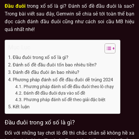
Đầu đuôi
trong xổ số là gì? Đánh số đề đầu đuôi là sao?
Trong bài viết sau đây, Gemwin sẽ chia sẻ tới toàn thể bạn
đọc cách đánh đầu đuôi cũng như cách soi cầu MB hiệu
quả nhất nhé!
Mục Lục
Đầu đuôi trong xổ số là gì?
Đánh số đề đầu đuôi tốn bao nhiêu tiền?
Đánh đề đầu đuôi ăn bao nhiêu?
Phương pháp đánh số đề đầu đuôi dễ trúng 2024
Phương pháp đánh số đề đầu đuôi theo lô chạy
Đánh đề đầu đuôi dựa vào số đề
Phương pháp đánh số đề theo giải đặc biệt
Kết luận
Đầu đuôi trong xổ số là gì?
Đối với những tay chơi lô đề thì chắc chắn sẽ không hề xa