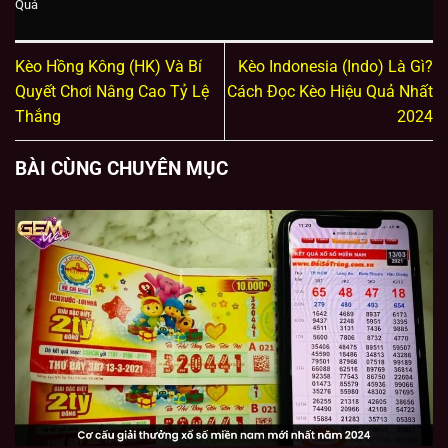
Quả
Kèo Hồng Kông (HK) Và Bí
Kèo Indonesia (Indo) Là Gì?
Quyết Chơi Nâng Cao Tỷ Lệ
Cách Đọc Kèo Hiệu Quả Nhất
Thắng
2024
BÀI CÙNG CHUYÊN MỤC