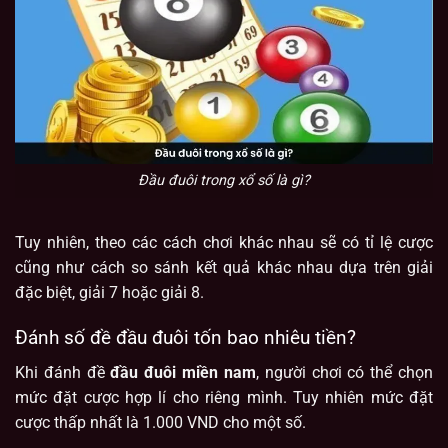
Đầu đuôi trong xổ số là gì?
Tuy nhiên, theo các cách chơi khác nhau sẽ có tỉ lệ cược
cũng như cách so sánh kết quả khác nhau dựa trên giải
đặc biệt, giải 7 hoặc giải 8.
Đánh số đề đầu đuôi tốn bao nhiêu tiền?
Khi đánh đề
đầu đuôi miền nam
, người chơi có thể chọn
mức đặt cược hợp lí cho riêng mình. Tuy nhiên mức đặt
cược thấp nhất là 1.000 VND cho một số.