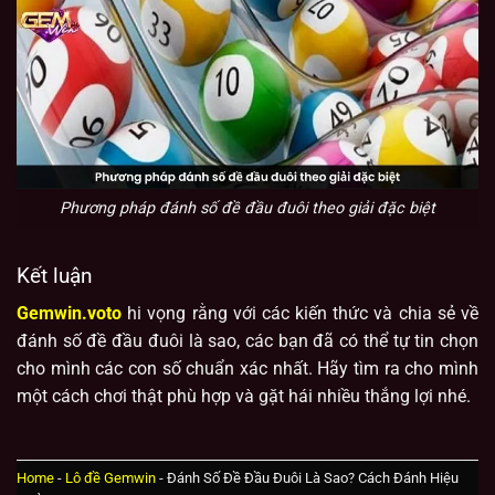
Phương pháp đánh số đề đầu đuôi theo giải đặc biệt
Kết luận
Gemwin.voto
hi vọng rằng với các kiến thức và chia sẻ về
đánh số đề đầu đuôi là sao, các bạn đã có thể tự tin chọn
cho mình các con số chuẩn xác nhất. Hãy tìm ra cho mình
một cách chơi thật phù hợp và gặt hái nhiều thắng lợi nhé.
Home
-
Lô đề Gemwin
-
Đánh Số Đề Đầu Đuôi Là Sao? Cách Đánh Hiệu