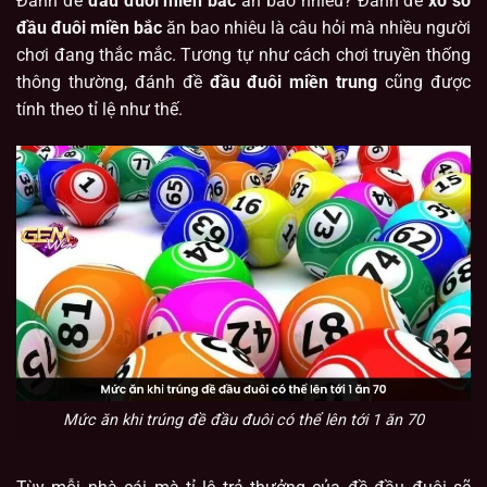
Đánh đề
đầu đuôi miền bắc
ăn bao nhiêu? Đánh đề
xổ số
đầu đuôi miền bắc
ăn bao nhiêu là câu hỏi mà nhiều người
chơi đang thắc mắc. Tương tự như cách chơi truyền thống
thông thường, đánh đề
đầu đuôi miền trung
cũng được
tính theo tỉ lệ như thế.
Mức ăn khi trúng đề đầu đuôi có thể lên tới 1 ăn 70