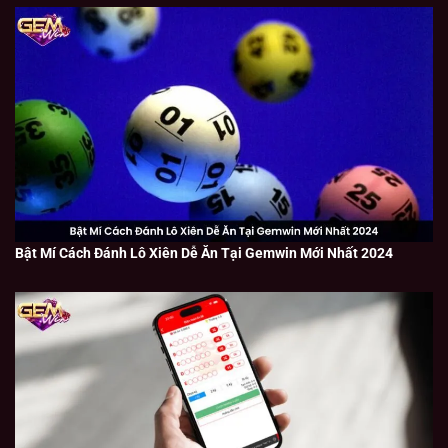
Bật Mí Cách Đánh Lô Xiên Dễ Ăn Tại Gemwin Mới Nhất 2024