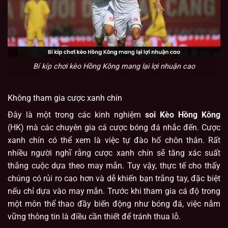
Bí kíp chơi kèo Hồng Kông mang lại lợi nhuận cao
Không tham gia cược xanh chín
Đây là một trong các kinh nghiệm
soi Kèo Hồng Kông
(HK) mà các chuyên gia cá cược bóng đá nhắc đến. Cược
xanh chín có thể xem là việc tự đào hố chôn thân. Rất
nhiều người nghĩ rằng cược xanh chín sẽ tăng xác suất
thắng cuộc dựa theo may mắn. Tuy vậy, thực tế cho thấy
chúng có rủi ro cao hơn và dễ khiến bạn trắng tay, đặc biệt
nếu chỉ dựa vào may mắn. Trước khi tham gia cá độ trong
một môn thể thao đầy biến động như bóng đá, việc nắm
vững thông tin là điều cần thiết để tránh thua lỗ.