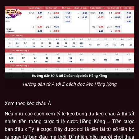
Hướng dẫn từ A tới Z cách đọc kèo Hồng Kông
Xem theo kèo châu Á
Nếu như các cách xem tỷ lệ kèo bóng đá kèo châu Á thì tất
nhiên tiền thắng cược tỉ lệ cược Hồng Kông = Tiền cược
ban đầu x Tỷ lệ cược. Đây được coi là tiền lãi từ số tiền bỏ
ra ngay từ ban đầu mà thôi. Dĩ nhiên, nếu người chơi thua