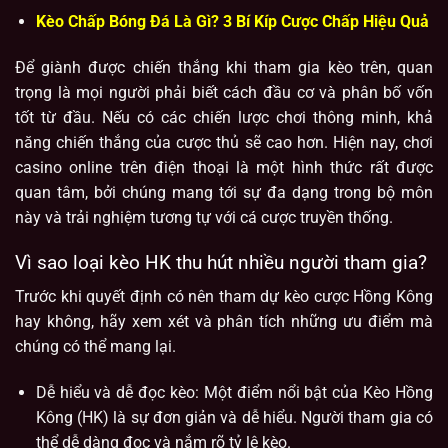
Kèo Chấp Bóng Đá Là Gì? 3 Bí Kíp Cược Chấp Hiệu Quả
Để giành được chiến thắng khi tham gia kèo trên, quan
trọng là mọi người phải biết cách đầu cơ và phân bố vốn
tốt từ đầu. Nếu có các chiến lược chơi thông minh, khả
năng chiến thắng của cược thủ sẽ cao hơn. Hiện nay, chơi
casino online trên điện thoại là một hình thức rất được
quan tâm, bởi chúng mang tới sự đa dạng trong bộ môn
này và trải nghiệm tương tự với cá cược truyền thống.
Vì sao loại kèo HK thu hút nhiều người tham gia?
Trước khi quyết định có nên tham dự kèo cược Hồng Kông
hay không, hãy xem xét và phân tích những ưu điểm mà
chúng có thể mang lại.
Dễ hiểu và dễ đọc kèo: Một điểm nổi bật của Kèo Hồng
Kông (HK) là sự đơn giản và dễ hiểu. Người tham gia có
thể dễ dàng đọc và nắm rõ tỷ lệ kèo.