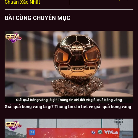
Chuẩn Xác Nhất
BÀI CÙNG CHUYÊN MỤC
Giải quả bóng vàng là gì? Thông tin chi tiết về giải quả bóng vàng