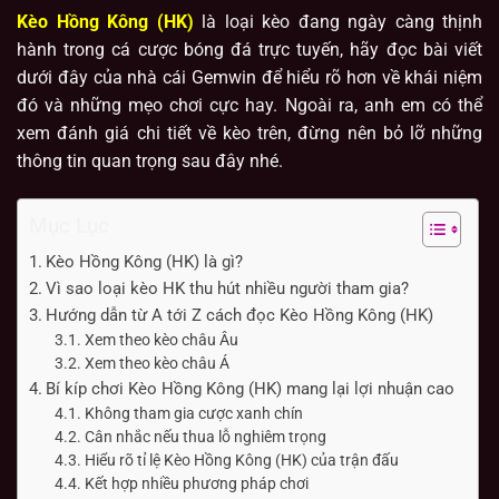
Kèo Hồng Kông (HK)
là loại kèo đang ngày càng thịnh
hành trong cá cược bóng đá trực tuyến, hãy đọc bài viết
dưới đây của nhà cái Gemwin để hiểu rõ hơn về khái niệm
đó và những mẹo chơi cực hay. Ngoài ra, anh em có thể
xem đánh giá chi tiết về kèo trên, đừng nên bỏ lỡ những
thông tin quan trọng sau đây nhé.
Mục Lục
Kèo Hồng Kông (HK) là gì?
Vì sao loại kèo HK thu hút nhiều người tham gia?
Hướng dẫn từ A tới Z cách đọc Kèo Hồng Kông (HK)
Xem theo kèo châu Âu
Xem theo kèo châu Á
Bí kíp chơi Kèo Hồng Kông (HK) mang lại lợi nhuận cao
Không tham gia cược xanh chín
Cân nhắc nếu thua lỗ nghiêm trọng
Hiểu rõ tỉ lệ Kèo Hồng Kông (HK) của trận đấu
Kết hợp nhiều phương pháp chơi