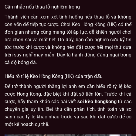
Cân nhắc nếu thua lỗ nghiêm trọng
Thành viên cần xem xét tình huống nếu thua lỗ và không
còn vốn để tiếp tục cược. Chơi Kèo Hồng Kông (HK) có thể
đơn giản nhưng cũng mang tới áp lực, dễ khiến người chơi
lựa chọn sai và mất hết. Do đấy, bạn cần nghiên cứu kỹ tin
tức trước khi cược và không nên đặt cược hết mọi thứ dựa
trên suy nghĩ may mắn. Đây là hành động đáng ngại trong
cá độ bóng đá.
Hiểu rõ tỉ lệ Kèo Hồng Kông (HK) của trận đấu
Để trở thành người thắng lợi anh em cần hiểu rõ tỷ lệ kèo
cược Hong Kong, đặc biệt khi đặt số tiền lớn. Trước khi cá
cược, hãy tham khảo các bài viết
soi kèo hongkong
từ các
chuyên gia uy tín. Bet thủ cần phân tích, tính toán và so
sánh các tỷ lệ khác nhau trước và sau khi đặt cược để có
một kế hoạch cụ thể.