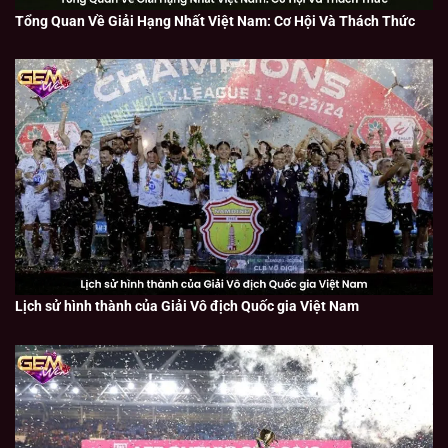
Tổng Quan Về Giải Hạng Nhất Việt Nam: Cơ Hội Và Thách Thức
Lịch sử hình thành của Giải Vô địch Quốc gia Việt Nam