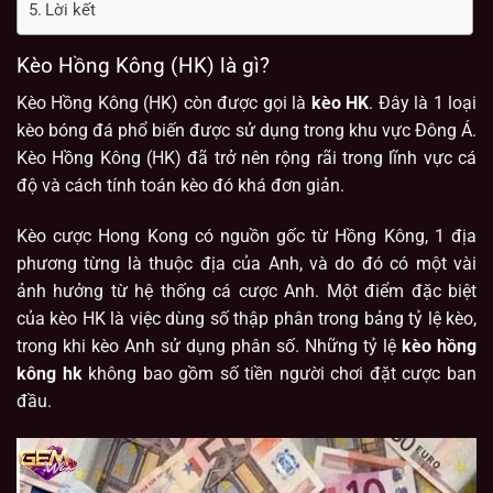
Lời kết
Kèo Hồng Kông (HK) là gì?
Kèo Hồng Kông (HK) còn được gọi là
kèo HK
. Đây là 1 loại
kèo bóng đá phổ biến được sử dụng trong khu vực Đông Á.
Kèo Hồng Kông (HK) đã trở nên rộng rãi trong lĩnh vực cá
độ và cách tính toán kèo đó khá đơn giản.
Kèo cược Hong Kong có nguồn gốc từ Hồng Kông, 1 địa
phương từng là thuộc địa của Anh, và do đó có một vài
ảnh hưởng từ hệ thống cá cược Anh. Một điểm đặc biệt
của kèo HK là việc dùng số thập phân trong bảng tỷ lệ kèo,
trong khi kèo Anh sử dụng phân số. Những tỷ lệ
kèo hồng
kông hk
không bao gồm số tiền người chơi đặt cược ban
đầu.