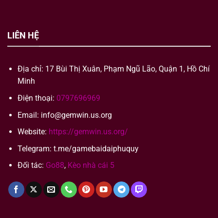
Tài Xỉu
LIÊN HỆ
Tiến lên Miền Nam
Một trò chơi bài cực kỳ phổ biến tại Việt Nam, nơi mỗi
Địa chỉ: 17 Bùi Thị Xuân, Phạm Ngũ Lão, Quận 1, Hồ Chí
người chơi cố gắng là người đầu tiên hết bài. Trò chơi đòi
Minh
hỏi người chơi phải tính toán kỹ lưỡng và có chiến thuật
Điện thoại:
0797696969
phù hợp.
Email:
info@gemwin.us.org
Phỏm (Tá Lả)
Website:
https://gemwin.us.org/
Một
trò chơi bài truyền thống
khác của Việt Nam, trong đó
Telegram: t.me/gamebaidaiphuquy
người chơi cần phải tạo các bộ ba hoặc sảnh từ các quân
bài được chia.
Đối tác:
Go88
,
Kèo nhà cái 5
Mậu Binh (Binh Xập Xám)
Trò chơi này đòi hỏi người chơi phải xếp bài của mình
thành ba chi (một chi gồm 3 lá và hai chi mỗi chi gồm 5 lá)