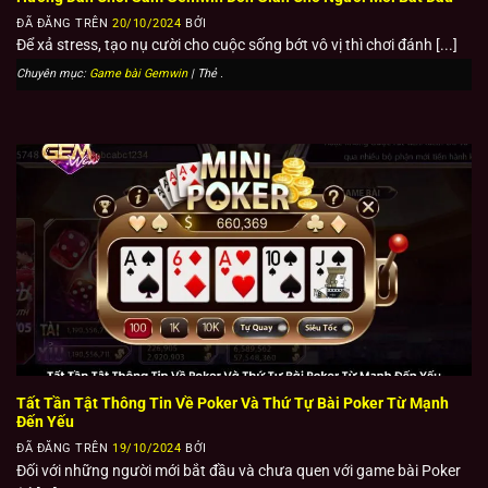
Đăng nhập Gemwin
ĐÃ ĐĂNG TRÊN
20/10/2024
BỞI
Truy cập Game bài Gemwin.
Để xả stress, tạo nụ cười cho cuộc sống bớt vô vị thì chơi đánh [...]
Chuyên mục:
Game bài Gemwin
| Thẻ
.
Nhấn vào mục “Đăng nhập”.
Nhập tên đăng nhập và mật khẩu Game bài Gemwin.
Nhấn “Đăng nhập”.
Sau khi quá trình đăng nhập hoàn tất, bạn sẽ được đưa
vào giao diện chính dành riêng cho người chơi của Game
bài Gemwin, nơi có thể khám phá nhiều tính năng và dịch
vụ hấp dẫn.
Tất Tần Tật Thông Tin Về Poker Và Thứ Tự Bài Poker Từ Mạnh
Đến Yếu
ĐÃ ĐĂNG TRÊN
19/10/2024
BỞI
Đối với những người mới bắt đầu và chưa quen với game bài Poker