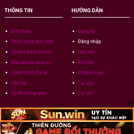
sao cho mạnh nhất có thể đối đầu với các người chơi khác.
THÔNG TIN
HƯỚNG DẪN
Các trò chơi này cung cấp đủ sự thách thức và kích thích
để giữ chân người chơi trên nền tảng Gemwin. Ngoài ra,
Giới thiệu
Đăng ký
các chương trình khuyến mãi hấp dẫn tại Gemwin cũng
Chính sách bảo mật
Đăng nhập
góp phần làm tăng thêm sự hấp dẫn của các trò chơi này.
Cờ bạc trách nhiệm
Nạp tiền
Lý do vì sao nên tham gia vào casino Gemwin?
Điều khoản dịch vụ
Rút tiền
Để có thể khẳng định tên tuổi của mình trên thị trường cá
Chính sách đại lý
Khuyến mãi
cược ngày càng phát triển. Nhà cái Gemwin đã tạo ra một
sân chơi vô cùng chất lượng với những ưu điểm sau:
Liên hệ
Tải app
Sơ đồ trang web
Tin tức
Nhà cái Gemwin không chỉ đã có giấy phép kinh doanh
hợp pháp mà còn đầu tư bài bản vào hệ thống bảo mật
của trang website. Chính bởi vậy, mọi thông tin cũng như
giao dịch giữa người chơi với nhà cái sẽ được mã hóa bởi
đội ngũ nhân viên tài ba của nhà cái.
Copyright 2026 ©
Gemwin.dance