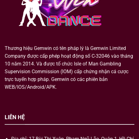
Thương hiệu Gemwin có tên pháp lý là Gemwin Limited
Company được cấp phép hoạt động số C-32046 vào tháng
10 năm 2014. Và được tổ chức Isle of Man Gambling
Supervision Commission (IOM) cấp chứng nhận cá cược
trực tuyến hợp pháp. Gemwin có các phiên bản
WEB/IOS/Android/APK.
LIÊN HỆ
Địa chỉ: 17 Bùi Thị Xuân, Phạm Ngũ Lão, Quận 1, Hồ Chí