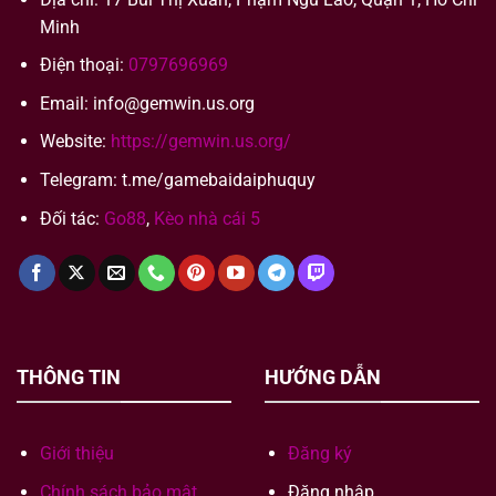
Minh
Điện thoại:
0797696969
Email:
info@gemwin.us.org
Website:
https://gemwin.us.org/
Telegram: t.me/gamebaidaiphuquy
Đối tác:
Go88
,
Kèo nhà cái 5
THÔNG TIN
HƯỚNG DẪN
Giới thiệu
Đăng ký
Chính sách bảo mật
Đăng nhập