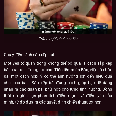
Tránh ngồi chơi quá lâu
Chú ý đến cách sắp xếp bài
Một yếu tố quan trọng không thể bỏ qua là cách sắp xếp
bài của bạn. Trong trò
chơi Tiến lên miền Bắc
, việc tổ chức
bài một cách hợp lý có thể ảnh hưởng lớn đến hiệu quả
chơi của bạn. Sắp xếp bài đúng cách giúp bạn dễ dàng
nhận ra các quân bài phù hợp cho từng tình huống. Đồng
thời, nó giúp bạn phân tích điểm mạnh và điểm yếu của
mình, từ đó đưa ra các quyết định chiến thuật tốt hơn.