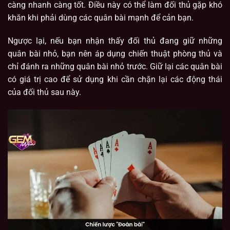
càng nhanh càng tốt. Điều này có thể làm đối thủ gặp khó
khăn khi phải dùng các quân bài mạnh để cản bạn.
Ngược lại, nếu bạn nhận thấy đối thủ đang giữ những
quân bài nhỏ, bạn nên áp dụng chiến thuật phòng thủ và
chỉ đánh ra những quân bài nhỏ trước. Giữ lại các quân bài
có giá trị cao để sử dụng khi cần chặn lại các động thái
của đối thủ sau này.