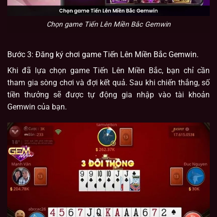
Chọn game Tiến Lên Miền Bắc Gemwin
Bước 3: Đăng ký chơi game Tiến Lên Miền Bắc Gemwin.
Khi đã lựa chọn game Tiến Lên Miền Bắc, bạn chỉ cần
tham gia sòng chơi và đợi kết quả. Sau khi chiến thắng, số
tiền thưởng sẽ được tự động gia nhập vào tài khoản
Gemwin của bạn.