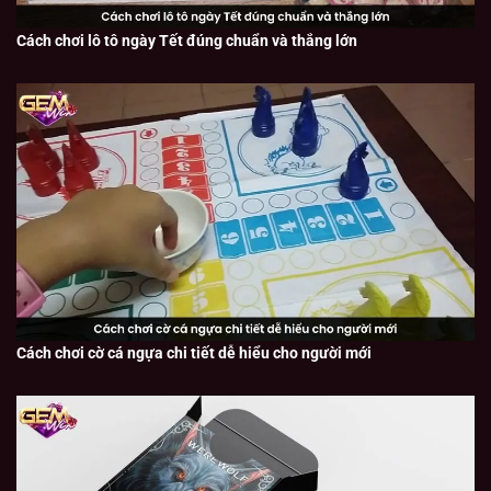
Cách chơi lô tô ngày Tết đúng chuẩn và thắng lớn
Cách chơi cờ cá ngựa chi tiết dễ hiểu cho người mới