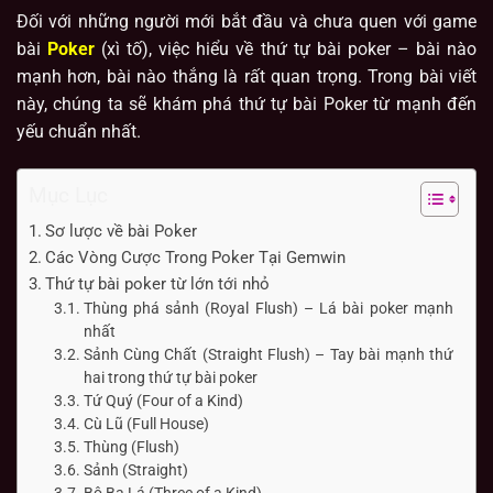
Đối với những người mới bắt đầu và chưa quen với game
bài
Poker
(xì tố), việc hiểu về thứ tự bài poker – bài nào
mạnh hơn, bài nào thắng là rất quan trọng. Trong bài viết
này, chúng ta sẽ khám phá thứ tự bài Poker từ mạnh đến
yếu chuẩn nhất.
Mục Lục
Sơ lược về bài Poker
Các Vòng Cược Trong Poker Tại Gemwin
Thứ tự bài poker từ lớn tới nhỏ
Thùng phá sảnh (Royal Flush) – Lá bài poker mạnh
nhất
Sảnh Cùng Chất (Straight Flush) – Tay bài mạnh thứ
hai trong thứ tự bài poker
Tứ Quý (Four of a Kind)
Cù Lũ (Full House)
Thùng (Flush)
Sảnh (Straight)
Bộ Ba Lá (Three of a Kind)