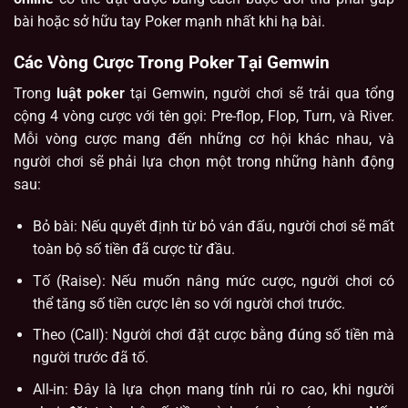
bài hoặc sở hữu tay Poker mạnh nhất khi hạ bài.
Các Vòng Cược Trong Poker Tại Gemwin
Trong
luật poker
tại Gemwin, người chơi sẽ trải qua tổng
cộng 4 vòng cược với tên gọi: Pre-flop, Flop, Turn, và River.
Mỗi vòng cược mang đến những cơ hội khác nhau, và
người chơi sẽ phải lựa chọn một trong những hành động
sau:
Bỏ bài: Nếu quyết định từ bỏ ván đấu, người chơi sẽ mất
toàn bộ số tiền đã cược từ đầu.
Tố (Raise): Nếu muốn nâng mức cược, người chơi có
thể tăng số tiền cược lên so với người chơi trước.
Theo (Call): Người chơi đặt cược bằng đúng số tiền mà
người trước đã tố.
All-in: Đây là lựa chọn mang tính rủi ro cao, khi người