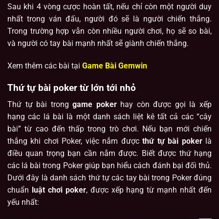
Sau khi 4 vòng cược hoàn tất, nếu chỉ còn một người duy
nhất trong ván đấu, người đó sẽ là người chiến thắng.
Trong trường hợp vẫn còn nhiều người chơi, họ sẽ so bài,
và người có tay bài mạnh nhất sẽ giành chiến thắng.
Xem thêm các bài tại
Game Bài Gemwin
Thứ tự bài poker từ lớn tới nhỏ
Thứ tự bài trong
game poker
hay còn được gọi là xếp
hạng các lá bài là một danh sách liệt kê tất cả các “cây
bài” từ cao đến thấp trong trò chơi. Nếu bạn mới chiến
thắng khi chơi Poker, việc nắm được
thứ tự bài poker
là
điều quan trọng bạn cần nắm được. Biết được thứ hạng
các lá bài trong Poker giúp bạn hiểu cách đánh bại đối thủ.
Dưới đây là danh sách thứ tự các tay bài trong Poker đúng
chuẩn
luật chơi poker
, được xếp hạng từ mạnh nhất đến
yếu nhất: