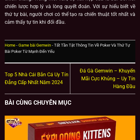
chiến lược hợp lý và lòng quyết đoán. Với sự hiểu biết về
thứ tự bài, người chơi có thể tạo ra chiến thuật tốt nhất và
cảm thấy tự tin khi đối đầu.
Home
-
Game bài Gemwin
-
Tất Tần Tật Thông Tin Về Poker Và Thứ Tự
Bài Poker Từ Mạnh Đến Yếu
Đá Gà Gemwin – Khuyến
Top 5 Nhà Cái Bắn Cá Uy Tín
Mãi Cực Khủng – Uy Tín
Đẳng Cấp Nhất Năm 2024
Hàng Đầu
BÀI CÙNG CHUYÊN MỤC