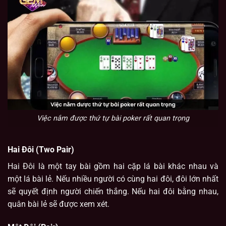
Việc nắm được thứ tự bài poker rất quan trọng
Hai Đôi (Two Pair)
Hai Đôi là một tay bài gồm hai cặp lá bài khác nhau và
một lá bài lẻ. Nếu nhiều người có cùng hai đôi, đôi lớn nhất
sẽ quyết định người chiến thắng. Nếu hai đôi bằng nhau,
quân bài lẻ sẽ được xem xét.