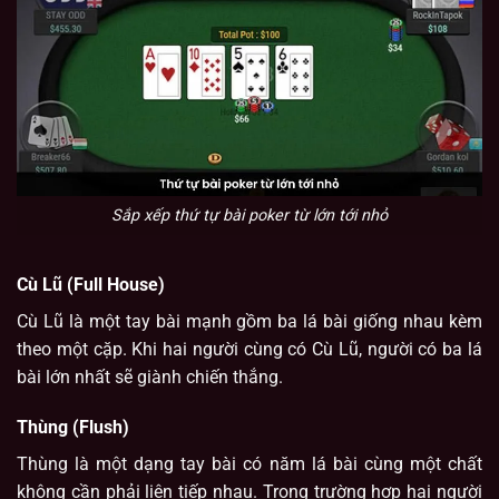
Sắp xếp thứ tự bài poker từ lớn tới nhỏ
Cù Lũ (Full House)
Cù Lũ là một tay bài mạnh gồm ba lá bài giống nhau kèm
theo một cặp. Khi hai người cùng có Cù Lũ, người có ba lá
bài lớn nhất sẽ giành chiến thắng.
Thùng (Flush)
Thùng là một dạng tay bài có năm lá bài cùng một chất
không cần phải liên tiếp nhau. Trong trường hợp hai người