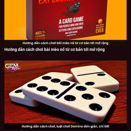
Hướng dẫn cách chơi bài mèo nổ từ cơ bản tới mở rộng