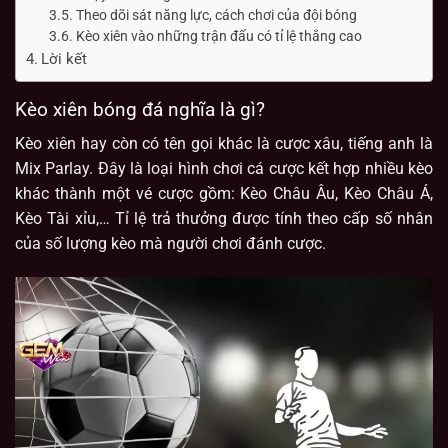
Theo dõi sát năng lực, cách chơi của đội bóng
Kèo xiên vào những trận đấu có tỉ lệ thắng cao
Lời kết
Kèo xiên bóng đá nghĩa là gì?
Kèo xiên hay còn có tên gọi khác là cược xâu, tiếng anh là
Mix Parlay. Đây là loại hình chơi cá cược kết hợp nhiều kèo
khác thành một vé cược gồm: Kèo Châu Âu, Kèo Châu Á,
Kèo Tài xỉu,… Tỉ lệ trả thưởng được tính theo cấp số nhân
của số lượng kèo mà người chơi đánh cược.