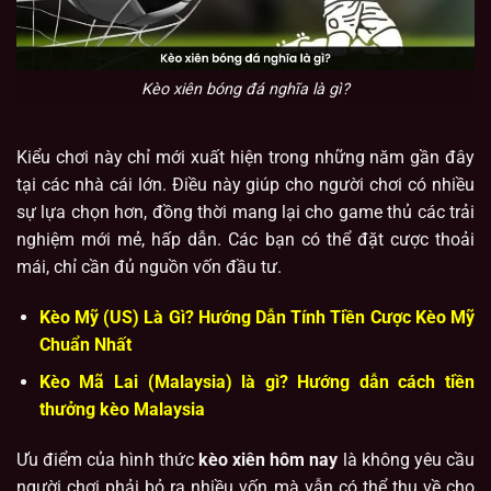
Kèo xiên bóng đá nghĩa là gì?
Kiểu chơi này chỉ mới xuất hiện trong những năm gần đây
tại các nhà cái lớn. Điều này giúp cho người chơi có nhiều
sự lựa chọn hơn, đồng thời mang lại cho game thủ các trải
nghiệm mới mẻ, hấp dẫn. Các bạn có thể đặt cược thoải
mái, chỉ cần đủ nguồn vốn đầu tư.
Kèo Mỹ (US) Là Gì? Hướng Dẫn Tính Tiền Cược Kèo Mỹ
Chuẩn Nhất
Kèo Mã Lai (Malaysia) là gì? Hướng dẫn cách tiền
thưởng kèo Malaysia
Ưu điểm của hình thức
kèo xiên hôm nay
là không yêu cầu
người chơi phải bỏ ra nhiều vốn mà vẫn có thể thu về cho