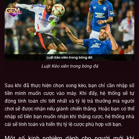
Luật Kèo xiên trong bóng đá
Sau khi đã thực hiện chọn xong kèo, bạn chỉ cần nhập số
tiền mình muốn cược vào máy. Khi đấy, hệ thống sẽ tự
động tính toán chi tiết nhất và tỷ lệ trả thưởng mà người
chơi sẽ được nhận nếu giành chiến thắng. Hoặc bạn có thể
nhập số tiền bạn muốn nhận khi thắng cược, hệ thống nhà
cái sẽ tính toán và hiển thị tỷ lệ cược phù hợp với bạn.
Một số kinh nghiệm dành cho người mới khi