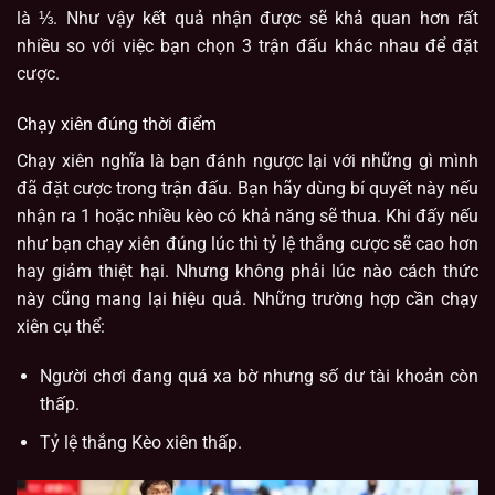
là ⅓. Như vậy kết quả nhận được sẽ khả quan hơn rất
nhiều so với việc bạn chọn 3 trận đấu khác nhau để đặt
cược.
Chạy xiên đúng thời điểm
Chạy xiên nghĩa là bạn đánh ngược lại với những gì mình
đã đặt cược trong trận đấu. Bạn hãy dùng bí quyết này nếu
nhận ra 1 hoặc nhiều kèo có khả năng sẽ thua. Khi đấy nếu
như bạn chạy xiên đúng lúc thì tỷ lệ thắng cược sẽ cao hơn
hay giảm thiệt hại. Nhưng không phải lúc nào cách thức
này cũng mang lại hiệu quả. Những trường hợp cần chạy
xiên cụ thể:
Người chơi đang quá xa bờ nhưng số dư tài khoản còn
thấp.
Tỷ lệ thắng Kèo xiên thấp.