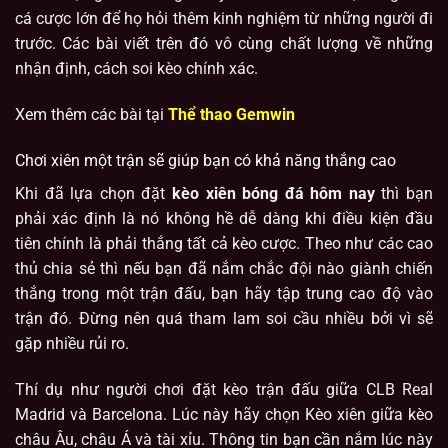
cá cược lớn để họ hỏi thêm kinh nghiệm từ những người đi
trước. Các bài viết trên đó vô cùng chất lượng về những
nhận định, cách soi kèo chính xác.
Xem thêm các bài tại
Thể thao Gemwin
Chơi xiên một trận sẽ giúp bạn có khả năng thắng cao
Khi đã lựa chọn đặt
kèo xiên bóng đá hôm nay
thì bạn
phải xác định là nó không hề dễ dàng khi điều kiện đầu
tiên chính là phải thắng tất cả kèo cược. Theo như các cao
thủ chia sẻ thì nếu bạn đã nắm chắc đội nào giành chiến
thắng trong một trận đấu, bạn hãy tập trung cao độ vào
trận đó. Đừng nên quá tham lam soi cầu nhiều bởi vì sẽ
gặp nhiều rủi ro.
Thí dụ như người chơi đặt kèo trận đấu giữa CLB Real
Madrid và Barcelona. Lúc này hãy chọn Kèo xiên giữa kèo
châu Âu, châu Á và tài xỉu. Thông tin bạn cần nắm lúc này