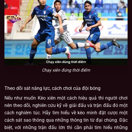
Chạy xiên đúng thời điểm
Theo dõi sát năng lực, cách chơi của đội bóng
Nếu như muốn Kèo xiên một cách hiệu quả thì người chơi
nên theo dõi, nghiên cứu kỹ về giải đấu và trận đấu đó một
cách nghiêm túc. Hãy tìm hiểu về kèo mình đặt cược một
cách sát sao thông qua những thông tin từ đại chúng.
Đặc
biệt, với những trận đấu lớn thì cần phải tìm hiểu những