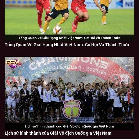
Tổng Quan Về Giải Hạng Nhất Việt Nam: Cơ Hội Và Thách Thức
Lịch sử hình thành của Giải Vô địch Quốc gia Việt Nam