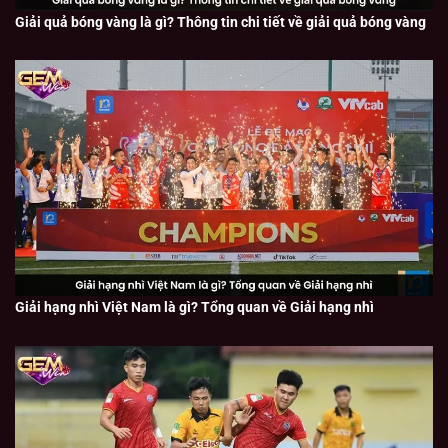
Giải quả bóng vàng là gì? Thông tin chi tiết về giải quả bóng vàng
Giải hạng nhì Việt Nam là gì? Tổng quan về Giải hạng nhì