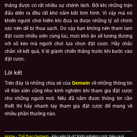
thắng được có rất nhiều sự chênh lệch. Bởi khi những trận
đấu diễn ra đều rất khó nắm bắt tình hình. Vì vậy mà nó
khiến người chơi hiếm khi đưa ra được những tỷ số chính
xác nên dễ bị thua sạch.
Do vậy bạn không nên tham lam
đặt cược nhiều xiên cùng lúc, mức khó ăn sẽ tương đương
với số kèo mà người chơi lựa chọn đặt cược. Hãy chắc
chắn về kết quả, tỉ lệ giành chiến thắng trước khi bước vào
đặt cược.
Lời kết
Trên đây là những chia sẻ của
Gemwin
về những thông tin
về Kèo xiên cũng như kinh nghiệm khi tham gia đặt cược
cho những người mới. Nếu đã nắm được thông tin cần
thiết thì hãy nhanh tay tham gia đặt cược để mang về
nhiều phần thưởng nào.
Home
-
Thể thao Gemwin
-
Kèo xiên là gì? Kinh nghiệm cược hiệu quả