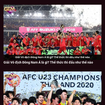
Giải Vô địch Đông Nam Á là gì? Thể thức thi đấu như thế nào