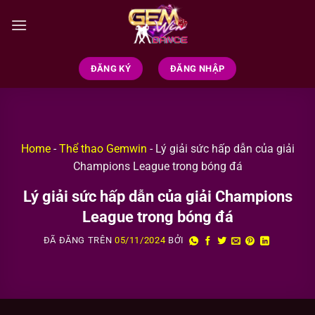
ĐĂNG KÝ
ĐĂNG NHẬP
Home
-
Thể thao Gemwin
-
Lý giải sức hấp dẫn của giải
Champions League trong bóng đá
Lý giải sức hấp dẫn của giải Champions
League trong bóng đá
ĐÃ ĐĂNG TRÊN
05/11/2024
BỞI