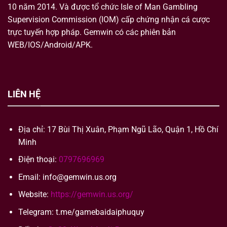
10 năm 2014. Và được tổ chức Isle of Man Gambling
Supervision Commission (IOM) cấp chứng nhận cá cược
trực tuyến hợp pháp. Gemwin có các phiên bản
WEB/IOS/Android/APK.
LIÊN HỆ
Địa chỉ: 17 Bùi Thị Xuân, Phạm Ngũ Lão, Quận 1, Hồ Chí
Minh
Điện thoại:
0797696969
Email:
info@gemwin.us.org
Website:
https://gemwin.us.org/
Telegram: t.me/gamebaidaiphuquy