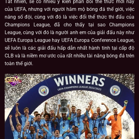
Tất nhiên, sẽ có nhiều ý kiến phản đối thể thức mới này
của UEFA, nhưng với người hâm mộ bóng đá thế giới, việc
nâng số đội, cùng với đó là việc đổi thể thức thi đấu của
Champions League, đã cho thấy tại sao Champions
League, cùng với đó là người anh em của giải đấu này như
UEFA Europa League hay UEFA Europa Conference League,
sẽ luôn là các giải đấu hấp dẫn nhất hành tinh tại cấp độ
CLB và là niềm mơ ước của rất nhiều tài năng bóng đá trên
toàn thế giới.