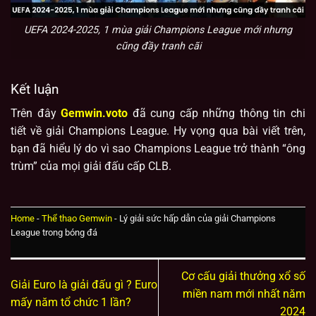
UEFA 2024-2025, 1 mùa giải Champions League mới nhưng
cũng đầy tranh cãi
Kết luận
Trên đây
Gemwin.voto
đã cung cấp những thông tin chi
tiết về giải Champions League. Hy vọng qua bài viết trên,
bạn đã hiểu lý do vì sao Champions League trở thành “ông
trùm” của mọi giải đấu cấp CLB.
Home
-
Thể thao Gemwin
-
Lý giải sức hấp dẫn của giải Champions
League trong bóng đá
Cơ cấu giải thưởng xổ số
Giải Euro là giải đấu gì ? Euro
miền nam mới nhất năm
mấy năm tổ chức 1 lần?
2024