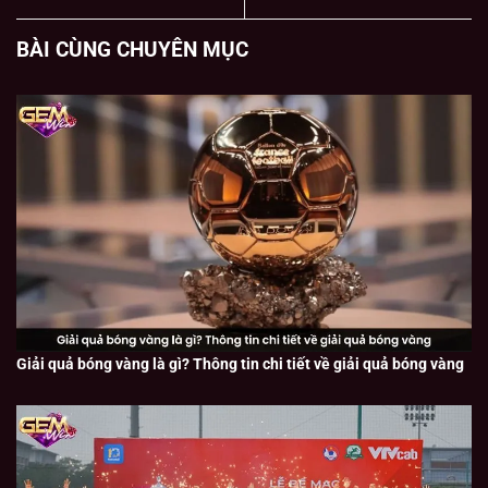
BÀI CÙNG CHUYÊN MỤC
Giải quả bóng vàng là gì? Thông tin chi tiết về giải quả bóng vàng