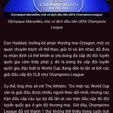
Olympique Marseilles, nhà vô địch đầu tiên UEFA Champions
League
Dan Haddad, trưởng bộ phận thương mại Octagon, một cơ
quan chuyên trách về thể thao, giải trí và âm nhạc, đã đưa
ra nhận định có thể khiến ai yêu bóng đá cấp độ đội tuyển
quốc gia cảm thấy phật ý, đó là bóng đá cấp đội tuyển
quốc gia, đặc biệt là World Cup, đang dần bị lấn át bởi các
giải đấu cấp độ CLB như Champions League.
Cụ thể, ông chia sẻ với The Athletic: “Dù hiện tại, World Cup
vẫn là giải đấu được nhiều người theo dõi nhất, nhưng các
trận đấu cấp câu lạc bộ đã lấn át các trận đấu cấp độ đội
tuyển quốc gia ở góc độ thương mại. Giờ đây, Champions
League đã trở thành 1 thứ không thể thiếu trong cuốn lịch