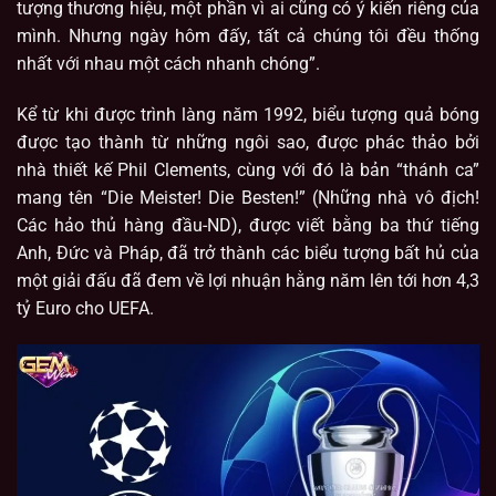
tượng thương hiệu, một phần vì ai cũng có ý kiến riêng của
mình. Nhưng ngày hôm đấy, tất cả chúng tôi đều thống
nhất với nhau một cách nhanh chóng”.
Kể từ khi được trình làng năm 1992, biểu tượng quả bóng
được tạo thành từ những ngôi sao, được phác thảo bởi
nhà thiết kế Phil Clements, cùng với đó là bản “thánh ca”
mang tên “Die Meister! Die Besten!” (Những nhà vô địch!
Các hảo thủ hàng đầu-ND), được viết bằng ba thứ tiếng
Anh, Đức và Pháp, đã trở thành các biểu tượng bất hủ của
một giải đấu đã đem về lợi nhuận hằng năm lên tới hơn 4,3
tỷ Euro cho UEFA.