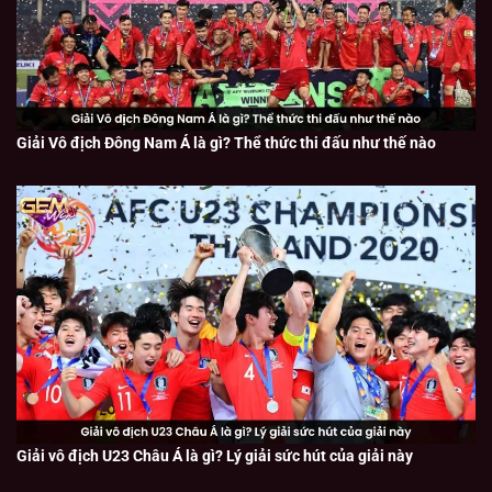
Giải Vô địch Đông Nam Á là gì? Thể thức thi đấu như thế nào
Giải vô địch U23 Châu Á là gì? Lý giải sức hút của giải này