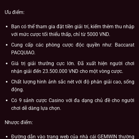
Ưu điểm:
Bạn có thể tham gia đặt tiền giải trí, kiếm thêm thu nhập
với mức cược tối thiểu thấp, chỉ từ 5000 VND.
Cung cấp các phòng cược độc quyền như: Baccarat
PACQUIAO.
Giá trị giải thưởng cực lớn. Đã xuất hiện người chơi
nhận giải đến 23.500.000 VND cho một vòng cược.
Chất lượng hình ảnh sắc nét với độ phân giải cao, sống
động.
Có 9 sảnh cược Casino với đa dạng chủ đề cho người
chơi dễ dàng lựa chọn.
Nhược điểm:
Đường dẫn vào trang web của nhà cái GEMWIN thường