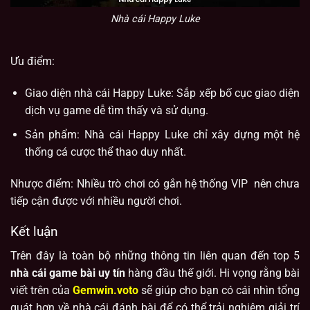
Nhà cái Happy Luke
Ưu điểm:
Giao diện nhà cái Happy Luke: Sắp xếp bố cục giao diện
dịch vụ game dễ tìm thấy và sử dụng.
Sản phẩm: Nhà cái Happy Luke chỉ xây dựng một hệ
thống cá cược thể thao duy nhất.
Nhược điểm: Nhiều trò chơi có gắn hệ thống VIP nên chưa
tiếp cận được với nhiều người chơi.
Kết luận
Trên đây là toàn bộ những thông tin liên quan đến top 5
nhà cái game bài uy tín
hàng đầu thế giới. Hi vọng rằng bài
viết trên của
Gemwin.voto
sẽ giúp cho bạn có cái nhìn tổng
quát hơn về nhà cái đánh bài để có thể trải nghiệm giải trí