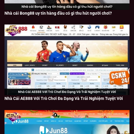
Nhà cái Bong88 uy tín hàng đầu có gì thu hút người chơi?
Nhà Cái AE888 Với Trò Chơi Đa Dạng Và Trải Nghiệm Tuyệt Vời