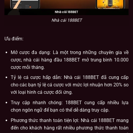
Nhà cái 188BET
Ưu điểm:
Mở cược đa dạng: Là một trong những chuyên gia về
cược, nhà cái hàng đầu 188BET mở trung bình 10.000
cược mỗi tháng.
Tỷ lệ cá cược hấp dẫn: Nhà cái 188BET đã cung cấp
cho các bạn tỷ lệ cá cược với mức lợi nhuận hơn 20% so
với loại hình cá cược đối ứng.
Truy cập nhanh chóng: 188BET cung cấp nhiều lựa
chọn ngôn ngữ để bạn có thể dễ dàng truy cập.
Phương thức thanh toán tiện lợi: Nhà cái 188BET mang
đến cho khách hàng rất nhiều phương thức thanh toán