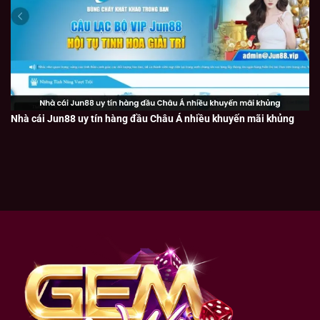
Nhà cái Jun88 uy tín hàng đầu Châu Á nhiều khuyến mãi khủng