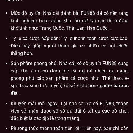
Mức độ uy tín: Nhà cái đánh bài FUN88 đã có nền tảng
kinh nghiệm hoạt động khá lâu đời tại các thị trường
khó tính như: Trung Quốc, Thái Lan, Hàn Quốc,…
Tỷ lệ cá cược hấp dẫn: Tỷ lệ thanh toán cược cực cao.
Điều này giúp người tham gia có nhiều cơ hội chiến
thắng hơn.
Sản phẩm phong phú: Nhà cái xổ số uy tín FUN88 cung
cấp cho anh em đam mê cá độ rất nhiều đa dạng,
phong phú các sản phẩm cá cược như: Thể thao, e-
sports,casino trực tuyến, xổ số, slot game,
game bài xóc
đĩa
…
Khuyến mãi mỗi ngày: Tại nhà cái xổ số FUN88, thành
viên sẽ nhận được vô số ưu đãi ở tất cả các trò chơi,
đặc biệt là các dịp lễ trong tháng.
Phương thức thanh toán tiện lợi: Hiện nay, bạn chỉ cần