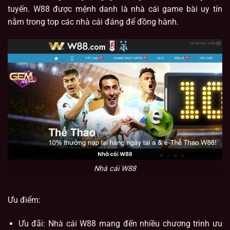
tuyến. W88 được mệnh danh là nhà cái game bài uy tín
nằm trong top các nhà cái đáng để đồng hành.
Nhà cái W88
Ưu điểm:
Ưu đãi: Nhà cái W88 mang đến nhiều chương trình ưu