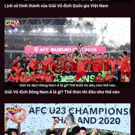
Lịch sử hình thành của Giải Vô địch Quốc gia Việt Nam
Giải Vô địch Đông Nam Á là gì? Thể thức thi đấu như thế nào