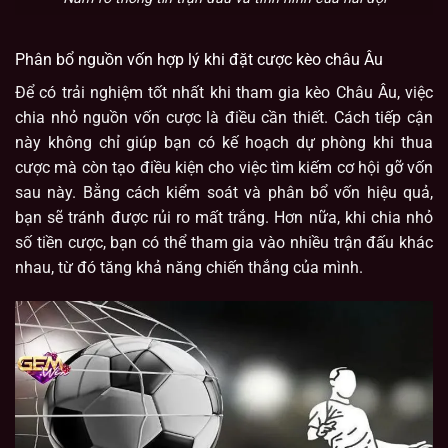
Phân bổ nguồn vốn hợp lý khi đặt cược kèo châu Âu
Để có trải nghiệm tốt nhất khi tham gia kèo Châu Âu, việc
chia nhỏ nguồn vốn cược là điều cần thiết. Cách tiếp cận
này không chỉ giúp bạn có kế hoạch dự phòng khi thua
cược mà còn tạo điều kiện cho việc tìm kiếm cơ hội gỡ vốn
sau này. Bằng cách kiểm soát và phân bổ vốn hiệu quả,
bạn sẽ tránh được rủi ro mất trắng. Hơn nữa, khi chia nhỏ
số tiền cược, bạn có thể tham gia vào nhiều trận đấu khác
nhau, từ đó tăng khả năng chiến thắng của mình.