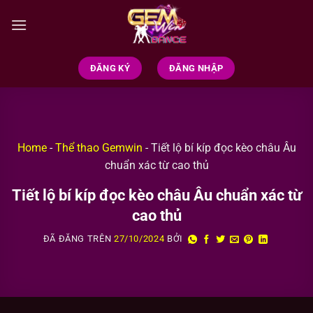
ĐĂNG KÝ
ĐĂNG NHẬP
Home
-
Thể thao Gemwin
-
Tiết lộ bí kíp đọc kèo châu Âu
chuẩn xác từ cao thủ
Tiết lộ bí kíp đọc kèo châu Âu chuẩn xác từ
cao thủ
ĐÃ ĐĂNG TRÊN
27/10/2024
BỞI