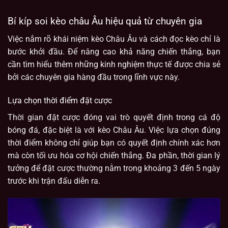
Bí kíp soi kèo châu Âu hiệu quả từ chuyên gia
Việc nắm rõ khái niệm kèo Châu Âu và cách đọc kèo chỉ là
bước khởi đầu. Để nâng cao khả năng chiến thắng, bạn
cần tìm hiểu thêm những kinh nghiệm thực tế được chia sẻ
bởi các chuyên gia hàng đầu trong lĩnh vực này.
Lựa chọn thời điểm đặt cược
Thời gian đặt cược đóng vai trò quyết định trong cá độ
bóng đá, đặc biệt là với kèo Châu Âu. Việc lựa chọn đúng
thời điểm không chỉ giúp bạn có quyết định chính xác hơn
mà còn tối ưu hóa cơ hội chiến thắng. Đa phần, thời gian lý
tưởng để đặt cược thường nằm trong khoảng 3 đến 5 ngày
trước khi trận đấu diễn ra.