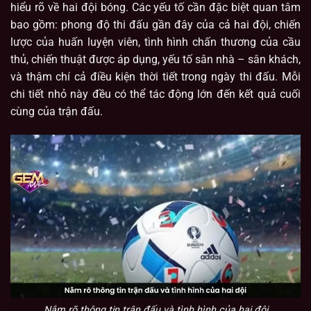
hiểu rõ về hai đội bóng. Các yếu tố cần đặc biệt quan tâm
bao gồm: phong độ thi đấu gần đây của cả hai đội, chiến
lược của huấn luyện viên, tình hình chấn thương của cầu
thủ, chiến thuật được áp dụng, yếu tố sân nhà – sân khách,
và thậm chí cả điều kiện thời tiết trong ngày thi đấu. Mỗi
chi tiết nhỏ này đều có thể tác động lớn đến kết quả cuối
cùng của trận đấu.
Nắm rõ thông tin trận đấu và tình hình của hai đội