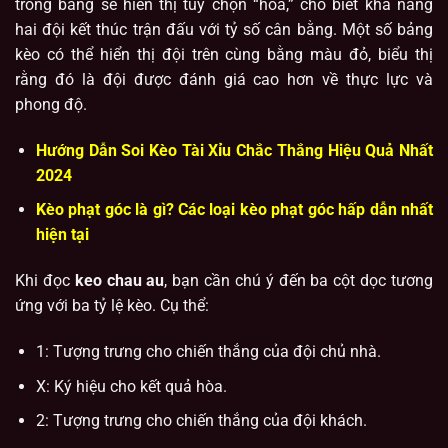
trong bảng sẽ hiển thị tùy chọn “hòa,” cho biết khả năng
hai đội kết thúc trận đấu với tỷ số cân bằng. Một số bảng
kèo có thể hiển thị đội trên cùng bằng màu đỏ, biểu thị
rằng đó là đội được đánh giá cao hơn về thực lực và
phong độ.
Hướng Dẫn Soi Kèo Tài Xỉu Chắc Thắng Hiệu Quả Nhất
2024
Kèo phạt góc là gì? Các loại kèo phạt góc hấp dẫn nhất
hiện tại
Khi đọc
keo chau au
, bạn cần chú ý đến ba cột dọc tương
ứng với ba tỷ lệ kèo. Cụ thể:
1: Tượng trưng cho chiến thắng của đội chủ nhà.
X: Ký hiệu cho kết quả hòa.
2: Tượng trưng cho chiến thắng của đội khách.