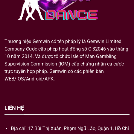
Thương hiệu Gemwin có tên pháp lý là Gemwin Limited
Company được cấp phép hoạt động số C-32046 vào tháng
10 năm 2014. Và được tổ chức Isle of Man Gambling
Supervision Commission (IOM) cấp chứng nhận cá cược
trực tuyến hợp pháp. Gemwin có các phiên bản
WEB/IOS/Android/APK.
LIÊN HỆ
Địa chỉ: 17 Bùi Thị Xuân, Phạm Ngũ Lão, Quận 1, Hồ Chí