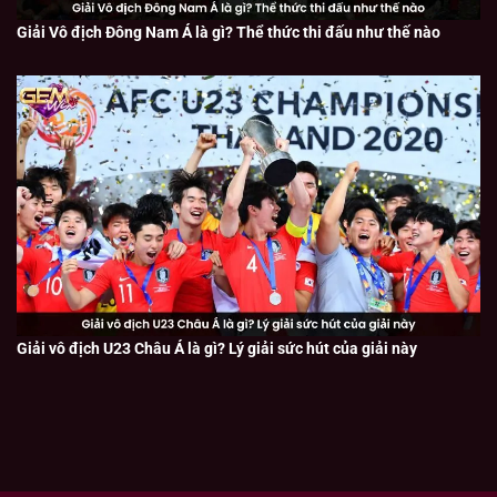
Giải Vô địch Đông Nam Á là gì? Thể thức thi đấu như thế nào
Giải vô địch U23 Châu Á là gì? Lý giải sức hút của giải này