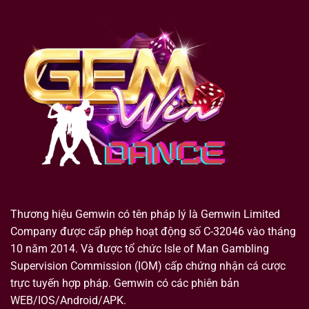
Thương hiệu Gemwin có tên pháp lý là Gemwin Limited
Company được cấp phép hoạt động số C-32046 vào tháng
10 năm 2014. Và được tổ chức Isle of Man Gambling
Supervision Commission (IOM) cấp chứng nhận cá cược
trực tuyến hợp pháp. Gemwin có các phiên bản
WEB/IOS/Android/APK.