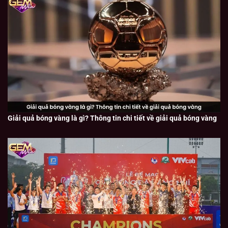
Giải quả bóng vàng là gì? Thông tin chi tiết về giải quả bóng vàng