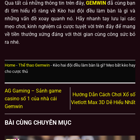
Qua tất cả những thông tin trên đây,
GEMWIN
đã cùng bạn
đi tìm hiểu rõ ràng về Kèo hai đội đều làm bàn là gì và
những vấn đề xoay quanh nó. Hãy nhanh tay lưu lại các
mẹo chơi, kinh nghiệm cá cược tuyệt vời trên đây để mang
về tiền thưởng xứng đáng với thời gian cùng công sức bỏ
ra nhé.
Home
-
Thể thao Gemwin
-
Kèo hai đội đều làm bàn là gì? Mẹo bắt kèo hay
cho cược thủ
AG Gaming – Sảnh game
Hướng Dẫn Cách Chơi Xổ số
casino số 1 của nhà cái
Vietlott Max 3D Dễ Hiểu Nhất
Gemwin
BÀI CÙNG CHUYÊN MỤC