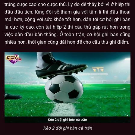
trúng cược cao cho cược thủ. Lý do dễ thấy bởi vì ở hiệp thi
đấu đầu tiên, từng đội sẽ tham gia với tâm lí thi đấu thoải
mái hơn, cộng với sức khỏe tốt hơn, dẫn tới cơ hội ghi bàn
là cực kỳ cao, còn tại hiệp 2 thì cầu thủ gấp rút hơn trong
việc dẫn đầu bàn thắng. Ở toàn trận, cơ hội ghi bàn cũng
nhiều hơn, thời gian cũng dài hơn để cho cầu thủ ghi điểm.
Kèo 2 đội ghi bàn cả trận