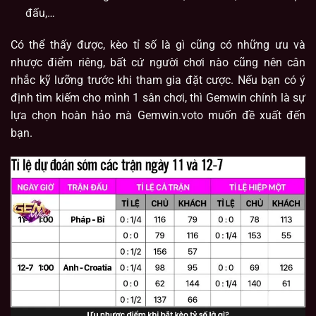
đấu,…
Có thể thấy được, kèo tỉ số là gì cũng có những ưu và
nhược điểm riêng, bất cứ người chơi nào cũng nên cân
nhắc kỹ lưỡng trước khi tham gia đặt cược. Nếu bạn có ý
định tìm kiếm cho mình 1 sân chơi, thì Gemwin chính là sự
lựa chọn hoàn hảo mà Gemwin.voto muốn đề xuất đến
bạn.