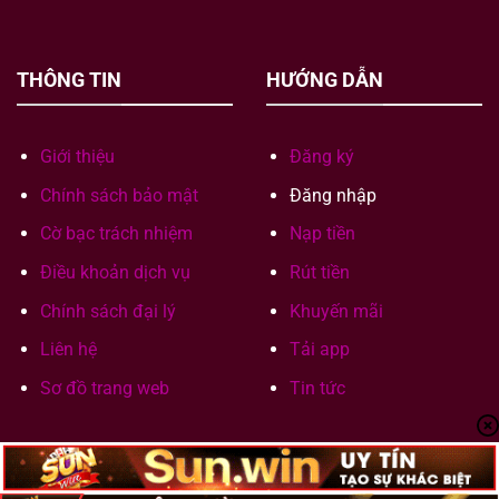
THÔNG TIN
HƯỚNG DẪN
Giới thiệu
Đăng ký
Chính sách bảo mật
Đăng nhập
Cờ bạc trách nhiệm
Nạp tiền
Điều khoản dịch vụ
Rút tiền
Chính sách đại lý
Khuyến mãi
Liên hệ
Tải app
Sơ đồ trang web
Tin tức