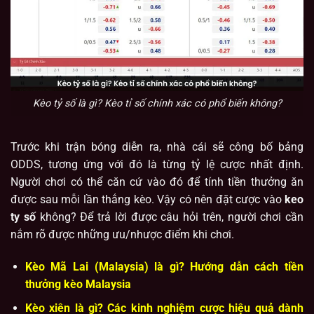
Kèo tỷ số là gì? Kèo tỉ số chính xác có phổ biến không?
Trước khi trận bóng diễn ra, nhà cái sẽ công bố bảng
ODDS, tương ứng với đó là từng tỷ lệ cược nhất định.
Người chơi có thể căn cứ vào đó để tính tiền thưởng ăn
được sau mỗi lần thắng kèo. Vậy có nên đặt cược vào
keo
ty số
không? Để trả lời được câu hỏi trên, người chơi cần
nắm rõ được những ưu/nhược điểm khi chơi.
Kèo Mã Lai (Malaysia) là gì? Hướng dẫn cách tiền
thưởng kèo Malaysia
Kèo xiên là gì? Các kinh nghiệm cược hiệu quả dành