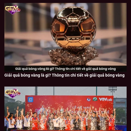
Giải quả bóng vàng là gì? Thông tin chi tiết về giải quả bóng vàng