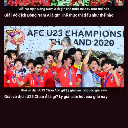
Giải Vô địch Đông Nam Á là gì? Thể thức thi đấu như thế nào
Giải vô địch U23 Châu Á là gì? Lý giải sức hút của giải này