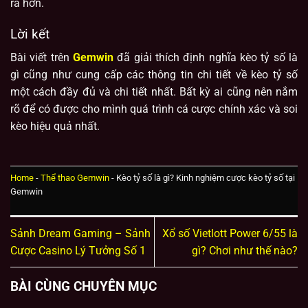
ra hơn.
Lời kết
Bài viết trên
Gemwin
đã giải thích định nghĩa kèo tỷ số là
gì cũng như cung cấp các thông tin chi tiết về kèo tỷ số
một cách đầy đủ và chi tiết nhất. Bất kỳ ai cũng nên nắm
rõ để có được cho mình quá trình cá cược chính xác và soi
kèo hiệu quả nhất.
Home
-
Thể thao Gemwin
-
Kèo tỷ số là gì? Kinh nghiệm cược kèo tỷ số tại
Gemwin
Sảnh Dream Gaming – Sảnh
Xổ số Vietlott Power 6/55 là
Cược Casino Lý Tưởng Số 1
gì? Chơi như thế nào?
BÀI CÙNG CHUYÊN MỤC