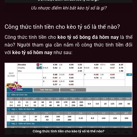
Ưu nhược điểm khi bắt kèo tỷ số là gì?
Công thức tính tiền cho kèo tỷ số là thế nào?
Công thức tính tiền cho
kèo tỷ số bóng đá hôm nay
là thế
nào? Người tham gia cần nắm rõ công thức tính tiền đối
với
kèo tỷ số hôm nay
như sau: