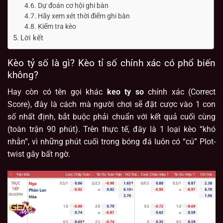
Dự đoán cơ hội ghi bàn
Hãy xem xét thời điểm ghi bàn
Kiểm tra kèo
Lời kết
Kèo tỷ số là gì? Kèo tỉ số chính xác có phổ biến
không?
Hay còn có tên gọi khác
keo ty so
chính xác (Correct
Score), đây là cách mà người chơi sẽ đặt cược vào 1 con
số nhất định, bắt buộc phải chuẩn với kết quả cuối cùng
(toàn trận 90 phút). Trên thực tế, đây là 1 loại kèo “khó
nhằn”, vì những phút cuối trong bóng đá luôn có “cú” Plot-
twist gây bất ngờ.