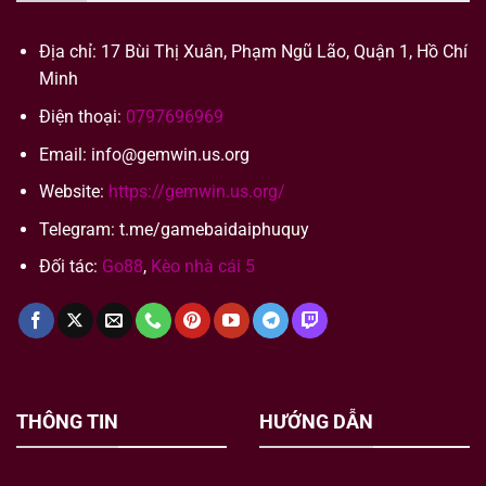
Địa chỉ: 17 Bùi Thị Xuân, Phạm Ngũ Lão, Quận 1, Hồ Chí
Minh
Điện thoại:
0797696969
Email:
info@gemwin.us.org
Website:
https://gemwin.us.org/
Telegram: t.me/gamebaidaiphuquy
Đối tác:
Go88
,
Kèo nhà cái 5
THÔNG TIN
HƯỚNG DẪN