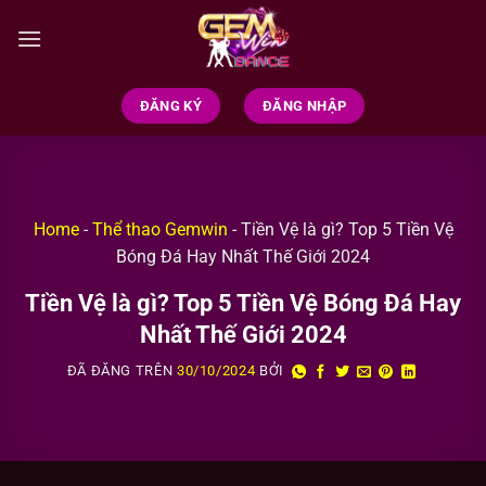
ĐĂNG KÝ
ĐĂNG NHẬP
Home
-
Thể thao Gemwin
-
Tiền Vệ là gì? Top 5 Tiền Vệ
Bóng Đá Hay Nhất Thế Giới 2024
Tiền Vệ là gì? Top 5 Tiền Vệ Bóng Đá Hay
Nhất Thế Giới 2024
ĐÃ ĐĂNG TRÊN
30/10/2024
BỞI