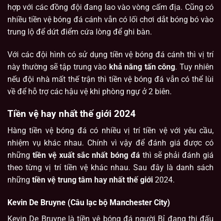
hợp với các đồng đội đang lao vào vòng cấm địa. Cũng có
nhiều tiền vệ bóng đá cánh vẫn có lối chơi dắt bóng bó vào
trung lộ để dứt điểm cứa lòng để ghi bàn.
Với các đội hình có sử dụng tiền vệ bóng đá cánh thì vị trí
này thường sẽ tập trung vào
khả năng tấn công
. Tuy nhiên
nếu đội nhà mất thế trận thì tiền vệ bóng đá vẫn có thể lùi
về để hỗ trợ các hậu vệ khi phòng ngự ở 2 biên.
Tiền vệ hay nhất thế giới 2024
Hàng tiền vệ bóng đá có nhiều vị trí tiền vệ với yêu cầu,
nhiệm vụ khác nhau. Chính vì vậy để đánh giá được có
những
tiền vệ xuất sắc nhất bóng đá
thì sẽ phải đánh giá
theo từng vị trí tiền vệ khác nhau. Sau đây là danh sách
những
tiền vệ trung tâm hay nhất thế giới
2024.
Kevin De Bruyne (Câu lạc bộ Manchester City)
Kevin De Bruyne là tiền vệ bóng đá người Bỉ đang thi đấu