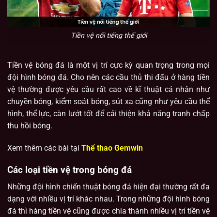
Tiền vệ nổi tiếng thế giới
Tiền vệ bóng đá là một vị trí cực kỳ quan trọng trong mọi
đội hình bóng đá. Cho nên các cầu thủ thi đấu ở hàng tiền
vệ thường được yêu cầu rất cao về kĩ thuật cá nhân như
chuyền bóng, kiểm soát bóng, sút xa cũng như yêu cầu thể
hình, thể lực, càn lướt tốt để cải thiện khả năng tranh chấp
thu hồi bóng.
Xem thêm các bài tại
Thể thao Gemwin
Các loại tiền vệ trong bóng đá
Những đội hình chiến thuật bóng đá hiện đại thường rất đa
dạng với nhiều vị trí khác nhau. Trong những đội hình bóng
đá thì hàng tiền vệ cũng được chia thành nhiều vị trí tiền vệ