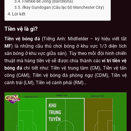
Frenkie de Jong (Barcelona)
Ilkay Gundogan (Câu lạc bộ Manchester City)
Lời kết
Tiền vệ là gì?
Tiền vệ bóng đá
(Tiếng Anh:
Midfielder
– ký hiệu viết tắt
MF
) là những cầu thủ chơi bóng ở khu vực 1/3 diện tích
sân bóng ở khu vực giữa sân). Tùy theo mỗi đội hình chiến
thuật mà hàng tiền vệ sẽ được chia thành các
ví trí tiền vệ
bóng đá
chi tiết như:
Tiền vệ trung tâm (CM), Tiền vệ tấn
công (CAM), Tiền vệ bóng đá phòng ngự (CDM), Tiền vệ
cánh trái (LM), Tiền vệ cánh phải (RM)…