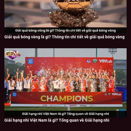
Giải quả bóng vàng là gì? Thông tin chi tiết về giải quả bóng vàng
Giải hạng nhì Việt Nam là gì? Tổng quan về Giải hạng nhì