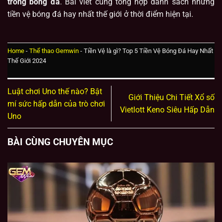
trong bóng đá
. Bài viết cũng tổng hợp danh sách những
tiền vệ bóng đá hay nhất thế giới ở thời điểm hiện tại.
Home
-
Thể thao Gemwin
-
Tiền Vệ là gì? Top 5 Tiền Vệ Bóng Đá Hay Nhất
Thế Giới 2024
Luật chơi Uno thế nào? Bật
Giới Thiệu Chi Tiết Xổ số
mí sức hấp dẫn của trò chơi
Vietlott Keno Siêu Hấp Dẫn
Uno
BÀI CÙNG CHUYÊN MỤC