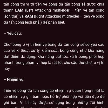
tấn công thì vị trí tiền vệ bóng đá tấn công sẽ được chia
thành
LAM
(
Left Attacking midfielder
– tiền vệ tấn công
lệch trái) và
RAM
(
Right Attacking midfielder
– tiền vệ bóng
đá tấn công lệch phải) để phân biệt.
– Yêu cầu:
Chơi bóng ở vị trí tiền vệ bóng đá tấn công sẽ có yêu cầu
cao về kĩ thuật xử lý, kiểm soát bóng cũng như khả năng
dứt điểm đa dạng. Khả năng bứt tốc, xử lí bóng, phối hợp
nhanh trong phạm vi hẹp là rất tốt cho cầu thủ chơi ở vị trí
này.
– Nhiệm vụ:
Tiền vệ bóng đá tấn công có nhiệm vụ quan trọng nhất là
có nhiệm vụ ghi bàn hoặc hỗ trợ phối hợp với tiền đạo để
ghi bàn. Vị trí này được sử dụng trong những đội hình