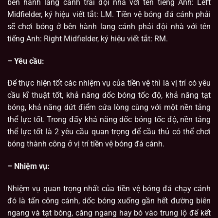
bên hành lang cánh trái đội nhà với tên tiếng Anh:
Left
Midfielder
, ký hiệu viết tắt:
LM
. Tiền vệ bóng đá cánh phải
sẽ chơi bóng ở bên hành lang cánh phải đội nhà với tên
tiếng Anh:
Right Midfielder
, ký hiệu viết tắt:
RM
.
– Yêu cầu:
Để thực hiện tốt các nhiệm vụ của tiền vệ thì là vị trí có yêu
cầu kĩ thuật tốt, khả năng dốc bóng tốc độ, khả năng tạt
bóng, khả năng dứt điểm cứa lòng cùng với một nền tảng
thể lực tốt. Trong đấy khả năng dốc bóng tốc độ, nền tảng
thể lực tốt là 2 yêu cầu quan trọng để cầu thủ có thể chơi
bóng thành công ở vị trí tiền vệ bóng đá cánh.
– Nhiệm vụ:
Nhiệm vụ quan trọng nhất của tiền vệ bóng đá chạy cánh
đó là tấn công cánh, dốc bóng xuống gần hết đường biên
ngang và tạt bóng, căng ngang hay bó vào trung lộ để kết