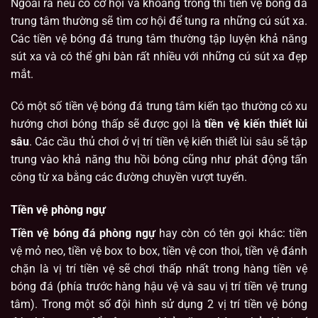
Ngoài ra nếu có cơ hội và khoảng trống thì tiền vệ bóng đá
trung tâm thường sẽ tìm cơ hội để tung ra những cú sút xa.
Các tiền vệ bóng đá trung tâm thường tập luyện khả năng
sút xa và có thể ghi bàn rất nhiều với những cú sút xa đẹp
mắt.
Có một số tiền vệ bóng đá trung tâm kiến tạo thường có xu
hướng chơi bóng thấp sẽ được gọi là
tiền vệ kiến thiết lùi
sâu
. Các cầu thủ chơi ở vị trí tiền vệ kiến thiết lùi sâu sẽ tập
trung vào khả năng thu hồi bóng cũng như phát động tấn
công từ xa bằng các đường chuyền vượt tuyến.
Tiền vệ phòng ngự
Tiền vệ bóng đá phòng ngự
hay còn có tên gọi khác:
tiền
vệ mỏ neo, tiền vệ box to box, tiền vệ con thoi, tiền vệ đánh
chặn
là vị trí tiền vệ sẽ chơi thấp nhất trong hàng tiền vệ
bóng đá (phía trước hàng hậu vệ và sau vị trí tiền vệ trung
tâm). Trong một số đội hình sử dụng 2 vị trí tiền vệ bóng