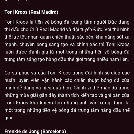
Toni Kroos (Real Madird)
Toni Kroos là tiền vệ bóng đá trung tâm người Đức đang
thi đấu cho CLB Real Madrid và đội tuyển Đức. Với thể hình
thể lực tốt, nhãn quan chiến thuật sắc bén, khả năng sút xa
mạnh, chuyền bóng sáng tạo và chính xác thì Toni Kroos
luôn được đánh giá là một trong những tiền vệ bóng đá
trung tâm sáng tạo hàng đầu thế giới trong nhiều năm liền.
Có sự phục vụ của Toni Kroos trong đội hình sẽ giúp các
huấn luyện viên vận hành các chiến thuật bóng đá của
mình dễ dàng và hiệu quả hơn. Chính vì thế mặc dù trong
những mùa giải gần đây thành tích kiến tạo và ghi bàn của
Toni Kroos khá khiêm tốn nhưng anh vẫn xứng đáng là
một trong những tiền vệ bóng đá trung tâm hàng đầu thế
giới.
Frenkie de Jong (Barcelona)