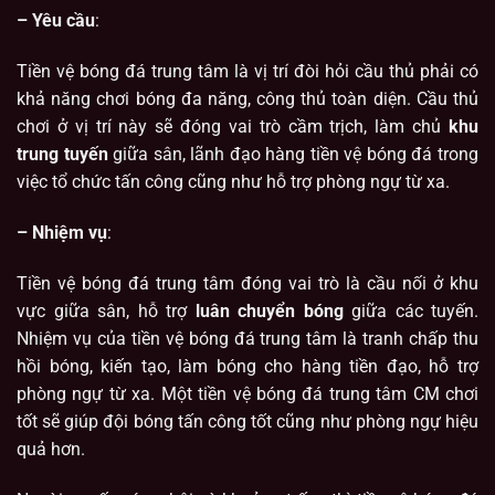
– Yêu cầu
:
Tiền vệ bóng đá trung tâm là vị trí đòi hỏi cầu thủ phải có
khả năng chơi bóng đa năng, công thủ toàn diện. Cầu thủ
chơi ở vị trí này sẽ đóng vai trò cầm trịch, làm chủ
khu
trung tuyến
giữa sân, lãnh đạo hàng tiền vệ bóng đá trong
việc tổ chức tấn công cũng như hỗ trợ phòng ngự từ xa.
– Nhiệm vụ
:
Tiền vệ bóng đá trung tâm đóng vai trò là cầu nối ở khu
vực giữa sân, hỗ trợ
luân chuyển bóng
giữa các tuyến.
Nhiệm vụ của tiền vệ bóng đá trung tâm là tranh chấp thu
hồi bóng, kiến tạo, làm bóng cho hàng tiền đạo, hỗ trợ
phòng ngự từ xa. Một tiền vệ bóng đá trung tâm CM chơi
tốt sẽ giúp đội bóng tấn công tốt cũng như phòng ngự hiệu
quả hơn.