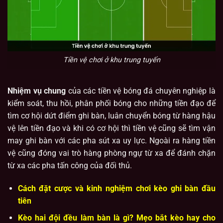
Tiền vệ chơi ở khu trung tuyến
Nhiệm vụ chung
của các tiền vệ bóng đá chuyên nghiệp là
kiểm soát, thu hồi, phân phối bóng cho những tiền đạo để
tìm cơ hội dứt điểm ghi bàn, luân chuyển bóng từ hàng hậu
vệ lên tiền đạo và khi có cơ hội thì tiền vệ cũng sẽ tìm vận
may ghi bàn với các pha sút xa uy lực. Ngoài ra hàng tiền
vệ cũng đóng vai trò hàng phòng ngự từ xa để đánh chặn
từ xa các pha tấn công của đối thủ.
Cách đặt cược và kinh nghiệm chơi kèo ghi bàn đầu
tiên
Kèo hai đội đều làm bàn là gì? Mẹo bắt kèo hay cho