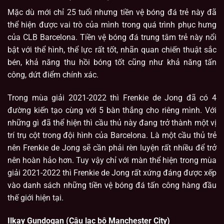
Mặc dù mới chỉ 25 tuổi nhưng tiền vệ bóng đá trẻ này đã
thể hiện được vai trò của mình trong quá trình phục hưng
của CLB Barcelona. Tiền vệ bóng đá trung tâm trẻ này nổi
bật với thể hình, thể lực rất tốt, nhãn quan chiến thuật sắc
bén, khả năng thu hồi bóng tốt cũng như khả năng tấn
công, dứt điểm chính xác.
Trong mùa giải 2021-2022 thì Frenkie de Jong đã có 4
đường kiến tạo cùng với 5 bàn thắng cho riêng mình. Với
những gì đã thể hiện thì cầu thủ này đang trở thành một vị
trí trụ cột trong đội hình của Barcelona. Là một cầu thủ trẻ
nên Frenkie de Jong sẽ cần phải rèn luyện rất nhiều để trở
nên hoàn hảo hơn. Tuy vậy chỉ với màn thể hiện trong mùa
giải 2021-2022 thì Frenkie de Jong rất xứng đáng được xếp
vào danh sách những tiền vệ bóng đá tấn công hàng đầu
thế giới hiện tại.
Ilkay Gundogan (Câu lạc bộ Manchester City)