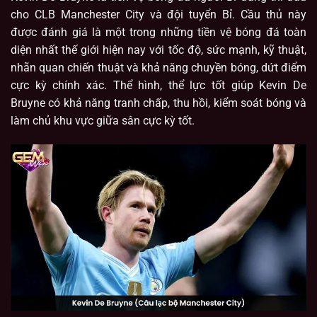
cho CLB Manchester City và đội tuyển Bỉ. Cầu thủ này
được đánh giá là một trong những tiền vệ bóng đá toàn
diện nhất thế giới hiện nay với tốc độ, sức mạnh, kỹ thuật,
nhãn quan chiến thuật và khả năng chuyền bóng, dứt điểm
cực kỳ chính xác. Thể hình, thể lực tốt giúp Kevin De
Bruyne có khả năng tranh chấp, thu hồi, kiểm soát bóng và
làm chủ khu vực giữa sân cực kỳ tốt.